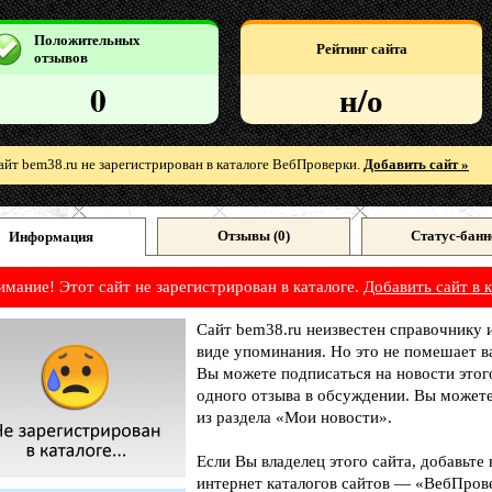
Положительных
Рейтинг сайта
отзывов
0
н/о
айт bem38.ru не зарегистрирован в каталоге ВебПроверки.
Добавить сайт »
Отзывы (
0
)
Статус-банн
Информация
имание! Этот сайт не зарегистрирован в каталоге.
Добавить сайт в к
Сайт bem38.ru неизвестен справочнику 
виде упоминания. Но это не помешает в
Вы можете подписаться на новости этог
одного отзыва в обсуждении. Вы можете
из раздела «Мои новости».
Если Вы владелец этого сайта, добавьте
интернет каталогов сайтов — «ВебПрове