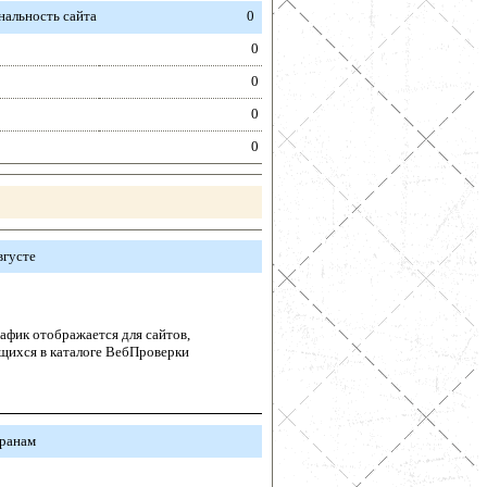
альность сайта
0
0
0
0
0
вгусте
афик отображается для сайтов,
щихся в каталоге ВебПроверки
транам