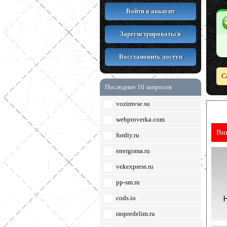
Войти в аккаунт
Зарегистрироваться
Восстановить доступ
С
Последние 10 запросов
vozimvse.su
webproverka.com
Вн
fordiy.ru
energoma.ru
vekexpress.ru
pp-sm.ru
cods.io
raspredelim.ru