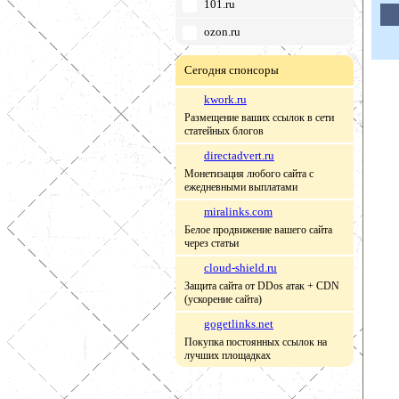
101.ru
ozon.ru
Сегодня спонсоры
kwork.ru
Размещение ваших ссылок в сети
статейных блогов
directadvert.ru
Монетизация любого сайта с
ежедневными выплатами
miralinks.com
Белое продвижение вашего сайта
через статьи
cloud-shield.ru
Защита сайта от DDos атак + CDN
(ускорение сайта)
gogetlinks.net
Покупка постоянных ссылок на
лучших площадках