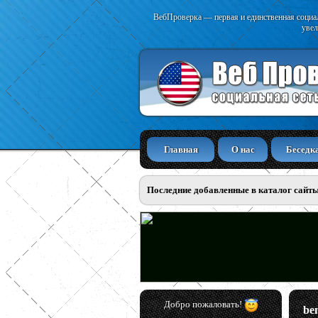
ВебПроверка — первая и единственная социал
увел
Главная
О нас
Беседк
Последние добавленные в каталог сайт
Добро пожаловать!
be