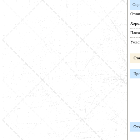
Оце
Отли
Хоро
Плох
Ужас
Ста
Про
Отз