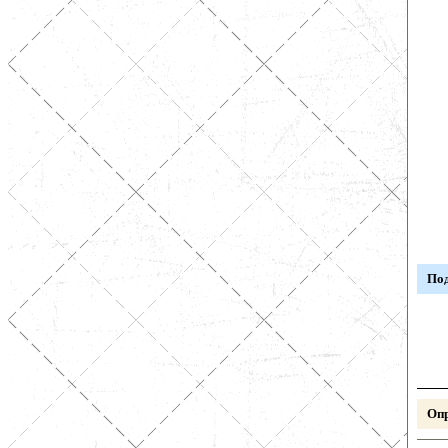
Под
Опр