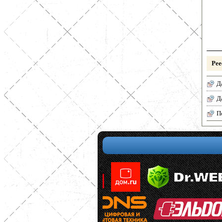
Рее
Д
Д
П