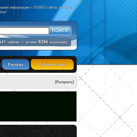
держит информацию о 1028655 сайтах, которая
йтов!
8286
147)
сайтов
—
из них
в каталоге
Реклама
Добавить сайт
[Раскрыть]