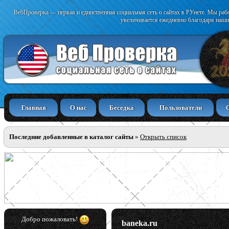
ВебПроверка — первая и единственная социальная сеть о сайтах в РУнете. Мы раб
увеличивается ежедневно благодаря наши
Главная
О нас
Беседка
Пользователи
Последние добавленные в каталог сайты
»
Открыть список
Добро пожаловать!
baneka.ru