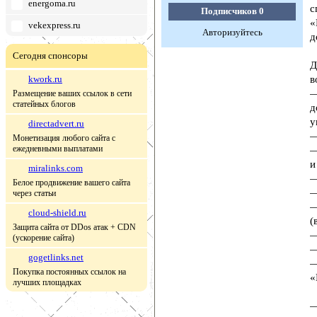
energoma.ru
с
Подписчиков
0
«
vekexpress.ru
Авторизуйтесь
д
Сегодня спонсоры
Д
kwork.ru
в
—
Размещение ваших ссылок в сети
статейных блогов
д
у
directadvert.ru
—
Монетизация любого сайта с
ежедневными выплатами
—
и
miralinks.com
—
Белое продвижение вашего сайта
—
через статьи
—
cloud-shield.ru
(
Защита сайта от DDos атак + CDN
—
(ускорение сайта)
—
gogetlinks.net
—
Покупка постоянных ссылок на
«
лучших площадках
—