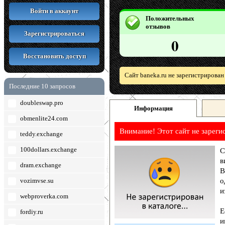
Войти в аккаунт
Положительных
отзывов
Зарегистрироваться
0
Восстановить доступ
Сайт baneka.ru не зарегистрирован
Последние 10 запросов
doubleswap.pro
Информация
obmenlite24.com
Внимание! Этот сайт не зареги
teddy.exchange
100dollars.exchange
С
в
dram.exchange
В
vozimvse.su
о
и
webproverka.com
Е
fordiy.ru
и