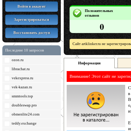
Войти в аккаунт
Положительных
отзывов
Зарегистрироваться
0
Восстановить доступ
Сайт artklinker.ru не зарегистриро
Последние 10 запросов
ozon.ru
Информация
librachat.ru
Внимание! Этот сайт не зареги
vekexpress.ru
vek-kazan.ru
С
в
smmtools.top
В
doubleswap.pro
о
и
obmenlite24.com
Е
teddy.exchange
и