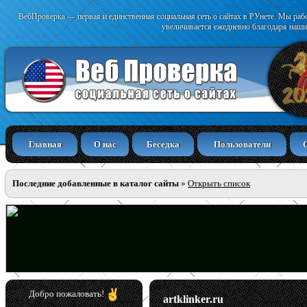
ВебПроверка — первая и единственная социальная сеть о сайтах в РУнете. Мы раб
увеличивается ежедневно благодаря наши
Главная
О нас
Беседка
Пользователи
Последние добавленные в каталог сайты
»
Открыть список
Добро пожаловать!
artklinker.ru