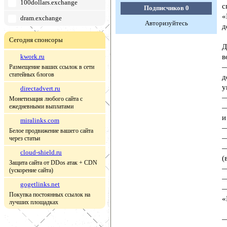
100dollars.exchange
с
Подписчиков
0
«
dram.exchange
Авторизуйтесь
д
Сегодня спонсоры
Д
kwork.ru
в
—
Размещение ваших ссылок в сети
статейных блогов
д
у
directadvert.ru
—
Монетизация любого сайта с
ежедневными выплатами
—
и
miralinks.com
—
Белое продвижение вашего сайта
—
через статьи
—
cloud-shield.ru
(
Защита сайта от DDos атак + CDN
—
(ускорение сайта)
—
gogetlinks.net
—
Покупка постоянных ссылок на
«
лучших площадках
—