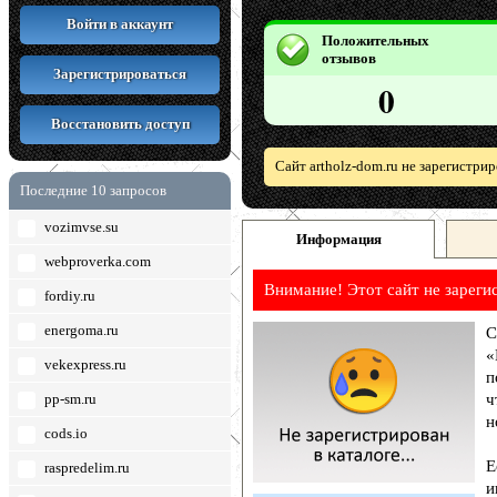
Войти в аккаунт
Положительных
отзывов
Зарегистрироваться
0
Восстановить доступ
Сайт artholz-dom.ru не зарегистри
Последние 10 запросов
vozimvse.su
Информация
webproverka.com
Внимание! Этот сайт не зареги
fordiy.ru
energoma.ru
С
«
vekexpress.ru
п
pp-sm.ru
ч
н
cods.io
Е
raspredelim.ru
и