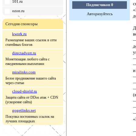
101.ru
с
Подписчиков
0
«
ozon.ru
Авторизуйтесь
д
Сегодня спонсоры
Д
kwork.ru
в
—
Размещение ваших ссылок в сети
статейных блогов
д
у
directadvert.ru
—
Монетизация любого сайта с
ежедневными выплатами
—
и
miralinks.com
—
Белое продвижение вашего сайта
—
через статьи
—
cloud-shield.ru
(
Защита сайта от DDos атак + CDN
—
(ускорение сайта)
—
gogetlinks.net
—
Покупка постоянных ссылок на
«
лучших площадках
—