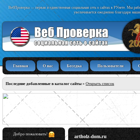
ВебПроверка — первая и единственная социальная сеть о сайтах в РУнете. Мы раб
увеличивается ежедневно благодаря наши
Главная
О нас
Беседка
Пользователи
Последние добавленные в каталог сайты
»
Открыть список
Добро пожаловать!
artholz-dom.ru