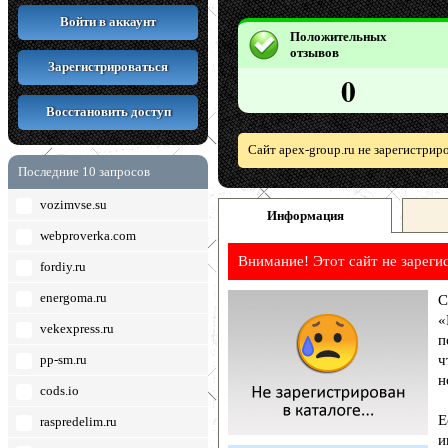
Войти в аккаунт
Положительных
отзывов
Зарегистрироваться
0
Восстановить доступ
Сайт apex-group.ru не зарегистрир
Последние 10 запросов
vozimvse.su
Информация
webproverka.com
Внимание! Этот сайт не зареги
fordiy.ru
energoma.ru
С
«
vekexpress.ru
п
pp-sm.ru
ч
н
cods.io
Е
raspredelim.ru
и