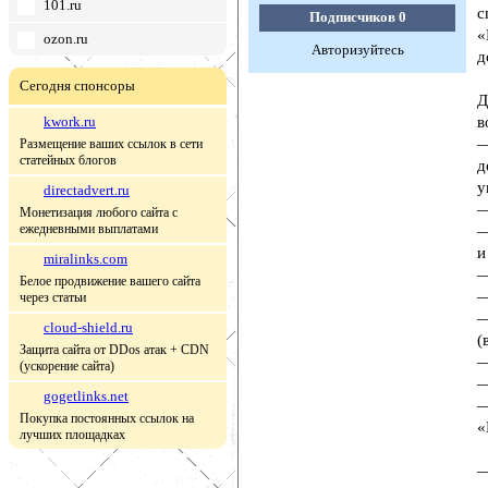
101.ru
с
Подписчиков
0
«
ozon.ru
Авторизуйтесь
д
Сегодня спонсоры
Д
kwork.ru
в
—
Размещение ваших ссылок в сети
статейных блогов
д
у
directadvert.ru
—
Монетизация любого сайта с
ежедневными выплатами
—
и
miralinks.com
—
Белое продвижение вашего сайта
—
через статьи
—
cloud-shield.ru
(
Защита сайта от DDos атак + CDN
—
(ускорение сайта)
—
gogetlinks.net
—
Покупка постоянных ссылок на
«
лучших площадках
—