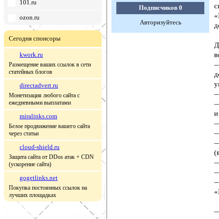
101.ru
с
Подписчиков
0
«
ozon.ru
Авторизуйтесь
д
Сегодня спонсоры
Д
kwork.ru
в
—
Размещение ваших ссылок в сети
статейных блогов
д
у
directadvert.ru
—
Монетизация любого сайта с
ежедневными выплатами
—
и
miralinks.com
—
Белое продвижение вашего сайта
—
через статьи
—
cloud-shield.ru
(
Защита сайта от DDos атак + CDN
—
(ускорение сайта)
—
gogetlinks.net
—
Покупка постоянных ссылок на
«
лучших площадках
—