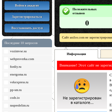
Войти в аккаунт
Положительных
отзывов
Зарегистрироваться
0
Восстановить доступ
Сайт anilos.com не зарегистрирова
Последние 10 запросов
vozimvse.su
Информация
webproverka.com
Внимание! Этот сайт не зареги
fordiy.ru
energoma.ru
С
в
vekexpress.ru
В
pp-sm.ru
о
и
cods.io
Е
raspredelim.ru
и