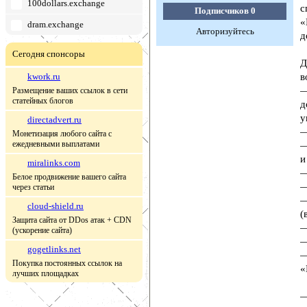
100dollars.exchange
с
Подписчиков
0
«
dram.exchange
Авторизуйтесь
д
Сегодня спонсоры
Д
kwork.ru
в
—
Размещение ваших ссылок в сети
статейных блогов
д
у
directadvert.ru
—
Монетизация любого сайта с
ежедневными выплатами
—
и
miralinks.com
—
Белое продвижение вашего сайта
—
через статьи
—
cloud-shield.ru
(
Защита сайта от DDos атак + CDN
—
(ускорение сайта)
—
gogetlinks.net
—
Покупка постоянных ссылок на
«
лучших площадках
—