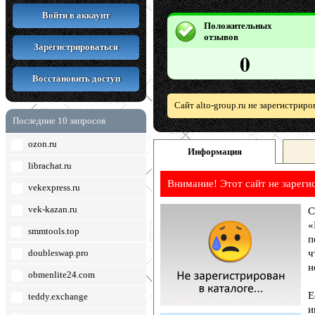
Войти в аккаунт
Положительных
отзывов
Зарегистрироваться
0
Восстановить доступ
Сайт alto-group.ru не зарегистрир
Последние 10 запросов
ozon.ru
Информация
librachat.ru
Внимание! Этот сайт не зареги
vekexpress.ru
vek-kazan.ru
С
«
smmtools.top
п
doubleswap.pro
ч
н
obmenlite24.com
Е
teddy.exchange
и