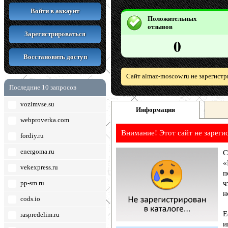
Войти в аккаунт
Положительных
отзывов
Зарегистрироваться
0
Восстановить доступ
Сайт almaz-moscow.ru не зарегист
Последние 10 запросов
vozimvse.su
Информация
webproverka.com
Внимание! Этот сайт не зареги
fordiy.ru
energoma.ru
С
«
vekexpress.ru
п
pp-sm.ru
ч
н
cods.io
Е
raspredelim.ru
и