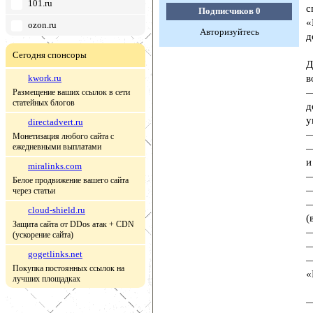
101.ru
с
Подписчиков
0
«
ozon.ru
Авторизуйтесь
д
Сегодня спонсоры
Д
kwork.ru
в
—
Размещение ваших ссылок в сети
статейных блогов
д
у
directadvert.ru
—
Монетизация любого сайта с
ежедневными выплатами
—
и
miralinks.com
—
Белое продвижение вашего сайта
—
через статьи
—
cloud-shield.ru
(
Защита сайта от DDos атак + CDN
—
(ускорение сайта)
—
gogetlinks.net
—
Покупка постоянных ссылок на
«
лучших площадках
—