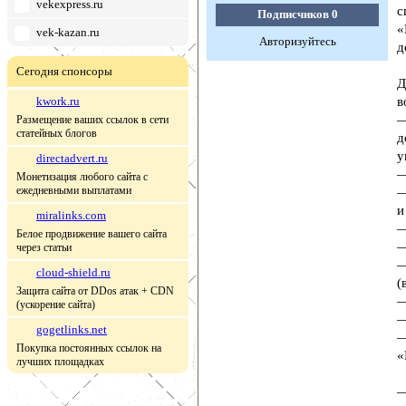
vekexpress.ru
с
Подписчиков
0
«
vek-kazan.ru
Авторизуйтесь
д
Сегодня спонсоры
Д
kwork.ru
в
—
Размещение ваших ссылок в сети
статейных блогов
д
у
directadvert.ru
—
Монетизация любого сайта с
ежедневными выплатами
—
и
miralinks.com
—
Белое продвижение вашего сайта
—
через статьи
—
cloud-shield.ru
(
Защита сайта от DDos атак + CDN
—
(ускорение сайта)
—
gogetlinks.net
—
Покупка постоянных ссылок на
«
лучших площадках
—