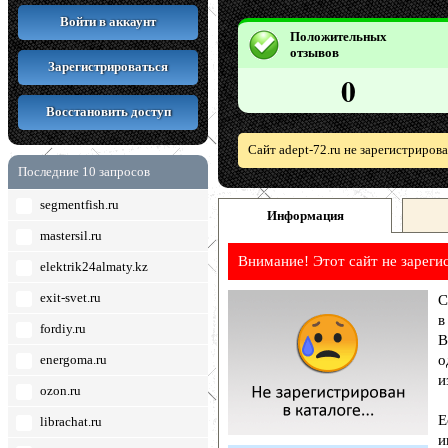
Войти в аккаунт
Положительных
отзывов
Зарегистрироваться
0
Восстановить доступ
Сайт adept-72.ru не зарегистриров
Последние 10 запросов
segmentfish.ru
Информация
mastersil.ru
Внимание! Этот сайт не зареги
elektrik24almaty.kz
exit-svet.ru
С
в
fordiy.ru
В
energoma.ru
о
и
ozon.ru
Е
librachat.ru
и