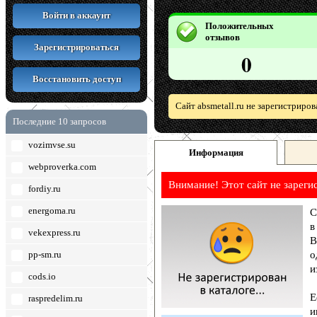
Войти в аккаунт
Положительных
отзывов
Зарегистрироваться
0
Восстановить доступ
Сайт absmetall.ru не зарегистриро
Последние 10 запросов
vozimvse.su
Информация
webproverka.com
Внимание! Этот сайт не зареги
fordiy.ru
energoma.ru
С
в
vekexpress.ru
В
pp-sm.ru
о
и
cods.io
Е
raspredelim.ru
и