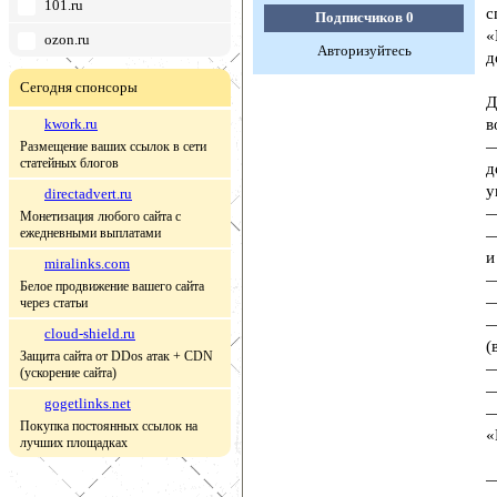
101.ru
с
Подписчиков
0
«
ozon.ru
Авторизуйтесь
д
Сегодня спонсоры
Д
kwork.ru
в
—
Размещение ваших ссылок в сети
статейных блогов
д
у
directadvert.ru
—
Монетизация любого сайта с
ежедневными выплатами
—
и
miralinks.com
—
Белое продвижение вашего сайта
—
через статьи
—
cloud-shield.ru
(
Защита сайта от DDos атак + CDN
—
(ускорение сайта)
—
gogetlinks.net
—
Покупка постоянных ссылок на
«
лучших площадках
—