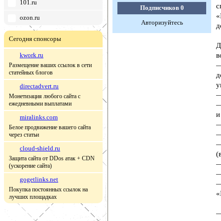
101.ru
с
Подписчиков
0
«
ozon.ru
Авторизуйтесь
д
Сегодня спонсоры
Д
kwork.ru
в
—
Размещение ваших ссылок в сети
статейных блогов
д
у
directadvert.ru
—
Монетизация любого сайта с
ежедневными выплатами
—
и
miralinks.com
—
Белое продвижение вашего сайта
—
через статьи
—
cloud-shield.ru
(
Защита сайта от DDos атак + CDN
—
(ускорение сайта)
—
gogetlinks.net
—
Покупка постоянных ссылок на
«
лучших площадках
—