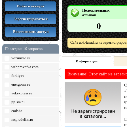
Войти в аккаунт
Положительных
отзывов
Зарегистрироваться
0
Восстановить доступ
Сайт abk-fasad.ru не зарегистриро
Последние 10 запросов
vozimvse.su
Информация
webproverka.com
Внимание! Этот сайт не зареги
fordiy.ru
energoma.ru
С
«
vekexpress.ru
п
pp-sm.ru
ч
н
cods.io
Е
raspredelim.ru
и