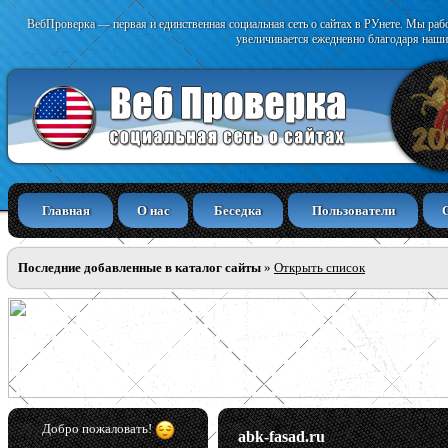
ВебПроверка — первая и единственная социальная сеть о сайтах в РУнете. Мы раб
увеличивается ежедневно благодаря наши
Главная
О нас
Беседка
Пользователи
Последние добавленные в каталог сайты
»
Открыть список
Добро пожаловать!
abk-fasad.ru