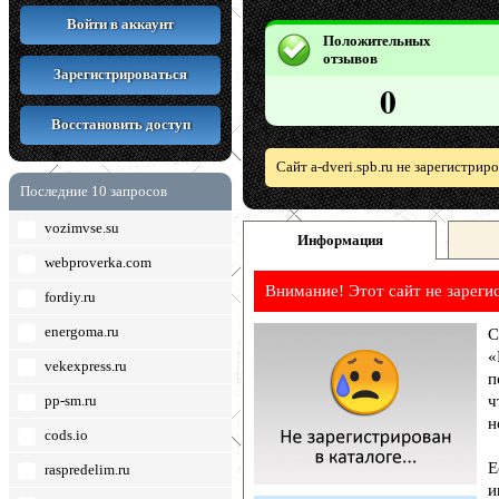
Войти в аккаунт
Положительных
отзывов
Зарегистрироваться
0
Восстановить доступ
Сайт a-dveri.spb.ru не зарегистри
Последние 10 запросов
vozimvse.su
Информация
webproverka.com
Внимание! Этот сайт не зареги
fordiy.ru
energoma.ru
С
«
vekexpress.ru
п
pp-sm.ru
ч
н
cods.io
Е
raspredelim.ru
и