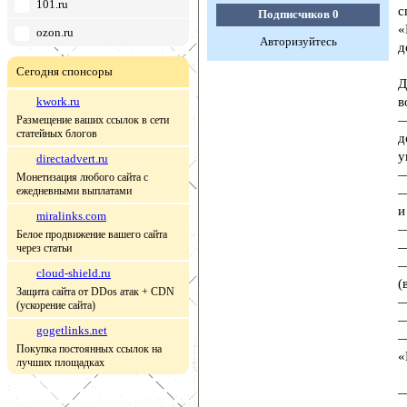
101.ru
с
Подписчиков
0
«
ozon.ru
Авторизуйтесь
д
Сегодня спонсоры
Д
kwork.ru
в
—
Размещение ваших ссылок в сети
статейных блогов
д
у
directadvert.ru
—
Монетизация любого сайта с
ежедневными выплатами
—
и
miralinks.com
—
Белое продвижение вашего сайта
—
через статьи
—
cloud-shield.ru
(
Защита сайта от DDos атак + CDN
—
(ускорение сайта)
—
gogetlinks.net
—
Покупка постоянных ссылок на
«
лучших площадках
—