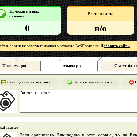
Положительных
Рейтинг сайта
отзывов
0
н/о
айт x-door.ru не зарегистрирован в каталоге ВебПроверки.
Добавить сайт »
Информация
Статус-банн
Отзывы (
0
)
Сообщение без рейтинга
Положительный отзыв
saitmaster
Если сравнивать Википедию и этот сервис, то на В