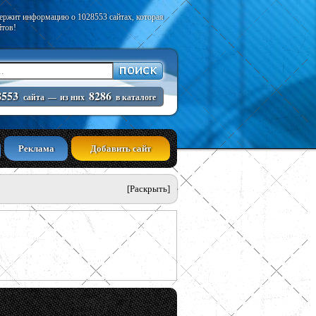
держит информацию о 1028553 сайтах, которая
йтов!
8553
8286
сайта
—
из них
в каталоге
Реклама
Добавить сайт
[Раскрыть]