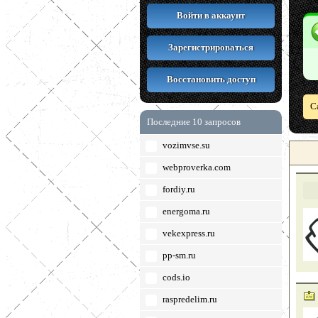
Войти в аккаунт
Зарегистрироваться
Восстановить доступ
С
Последние 10 запросов
vozimvse.su
webproverka.com
fordiy.ru
energoma.ru
vekexpress.ru
pp-sm.ru
cods.io
raspredelim.ru