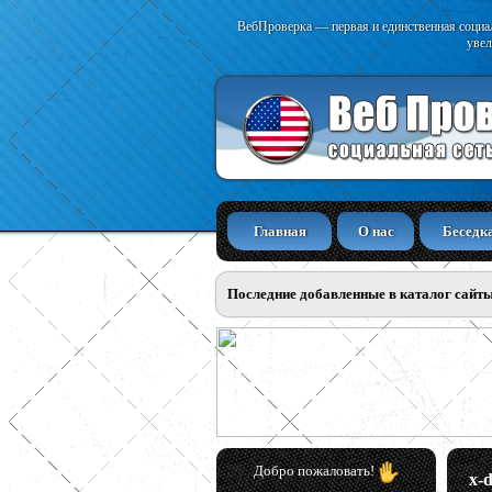
ВебПроверка — первая и единственная социал
увел
Главная
О нас
Беседк
Последние добавленные в каталог сайт
Добро пожаловать!
x-