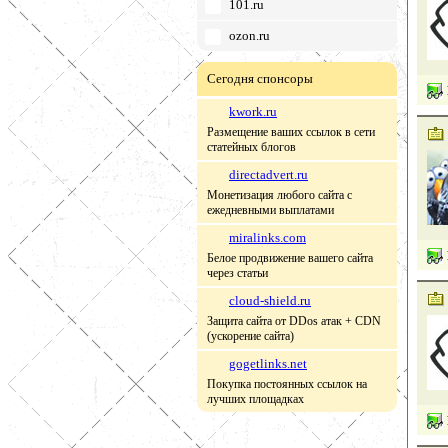
101.ru
ozon.ru
Сегодня спонсоры
kwork.ru
Размещение ваших ссылок в сети
статейных блогов
directadvert.ru
Монетизация любого сайта с
ежедневными выплатами
miralinks.com
Белое продвижение вашего сайта
через статьи
cloud-shield.ru
Защита сайта от DDos атак + CDN
(ускорение сайта)
gogetlinks.net
Покупка постоянных ссылок на
лучших площадках