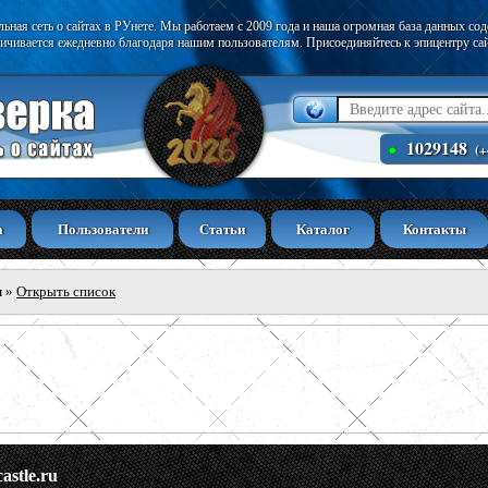
ьная сеть о сайтах в РУнете. Мы работаем с 2009 года и наша огромная база данных со
ичивается ежедневно благодаря нашим пользователям. Присоединяйтесь к эпицентру са
1029148
(+
а
Пользователи
Статьи
Каталог
Контакты
ы
»
Открыть список
astle.ru