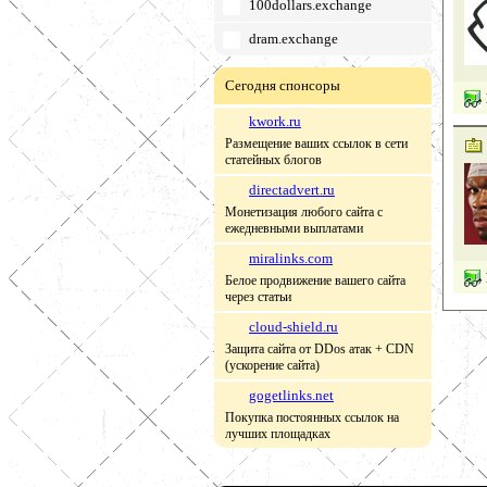
100dollars.exchange
dram.exchange
Сегодня спонсоры
kwork.ru
Размещение ваших ссылок в сети
статейных блогов
directadvert.ru
Монетизация любого сайта с
ежедневными выплатами
miralinks.com
Белое продвижение вашего сайта
через статьи
cloud-shield.ru
Защита сайта от DDos атак + CDN
(ускорение сайта)
gogetlinks.net
Покупка постоянных ссылок на
лучших площадках