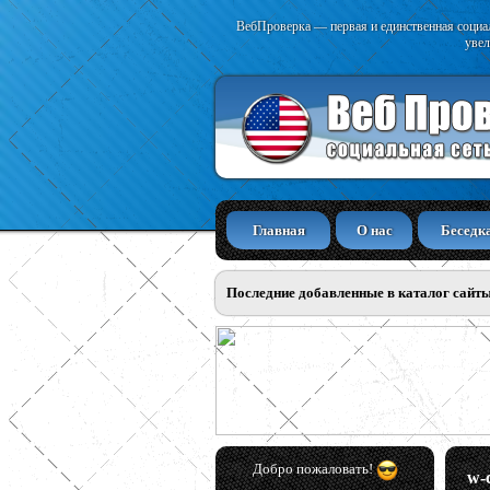
ВебПроверка — первая и единственная социал
увел
Главная
О нас
Беседк
Последние добавленные в каталог сайт
Добро пожаловать!
w-c