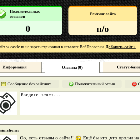
Положительных
Рейтинг сайта
отзывов
0
н/о
айт w-castle.ru не зарегистрирован в каталоге ВебПроверки.
Добавить сайт »
Информация
Статус-банн
Отзывы (
0
)
Сообщение без рейтинга
Положительный отзыв
simalioner
Оо, есть отзывы о сайте!!
Ещё бы кто ,что пролил на 