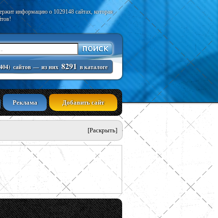
держит информацию о 1029148 сайтах, которая
йтов!
8291
404)
сайтов
—
из них
в каталоге
Реклама
Добавить сайт
[Раскрыть]