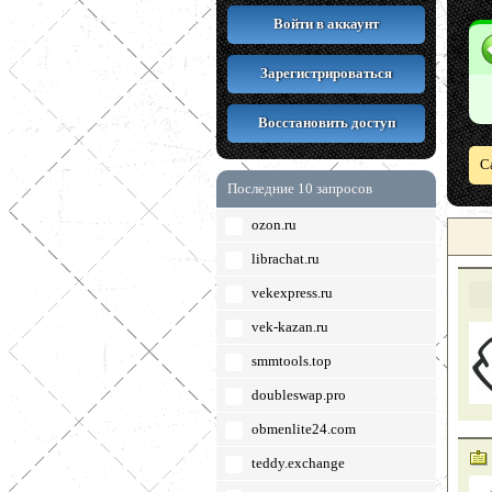
Войти в аккаунт
Зарегистрироваться
Восстановить доступ
С
Последние 10 запросов
ozon.ru
librachat.ru
vekexpress.ru
vek-kazan.ru
smmtools.top
doubleswap.pro
obmenlite24.com
teddy.exchange