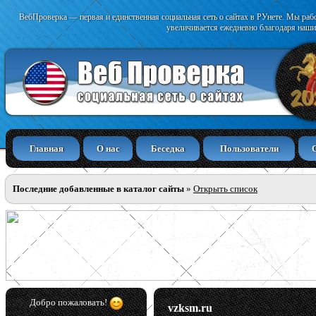
ВебПроверка — первая и единственная социальная сеть о сайтах в РУнете. Мы раб
увеличивается ежедневно благодаря наши
Главная
О нас
Беседка
Пользователи
Последние добавленные в каталог сайты
»
Открыть список
Добро пожаловать!
vzksm.ru