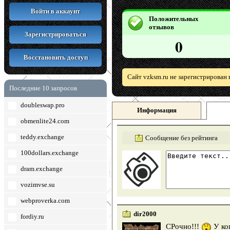
Войти в аккаунт
Положительных
отзывов
Зарегистрироваться
0
Восстановить доступ
Сайт vzksm.ru не зарегистрирован
Последние 10 запросов
doubleswap.pro
Информация
obmenlite24.com
teddy.exchange
Сообщение без рейтинга
100dollars.exchange
dram.exchange
vozimvse.su
webproverka.com
dir2000
fordiy.ru
СРочно!!!
У ког