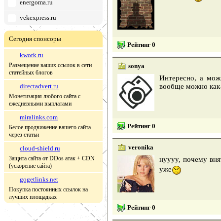
energoma.ru
vekexpress.ru
Сегодня спонсоры
Рейтинг 0
kwork.ru
Размещение ваших ссылок в сети
sonya
статейных блогов
Интересно, а мож
directadvert.ru
вообще можно как
Монетизация любого сайта с
ежедневными выплатами
miralinks.com
Рейтинг 0
Белое продвижение вашего сайта
через статьи
veronika
cloud-shield.ru
Защита сайта от DDos атак + CDN
нуууу, почему вня
(ускорение сайта)
уже
gogetlinks.net
Покупка постоянных ссылок на
лучших площадках
Рейтинг 0