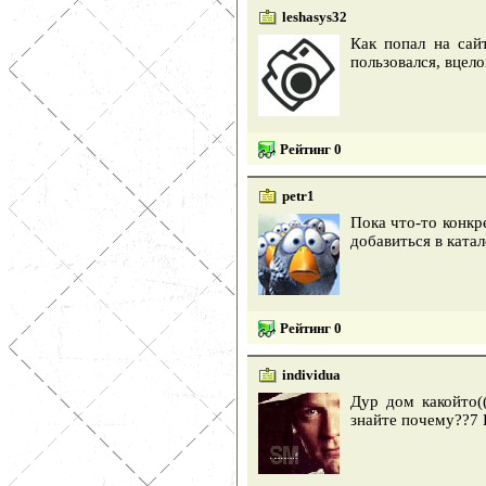
leshasys32
Как попал на сай
пользовался, вцело
Рейтинг 0
petr1
Пока что-то конкр
добавиться в ката
Рейтинг 0
individua
Дур дом какойто((
знайте почему??7