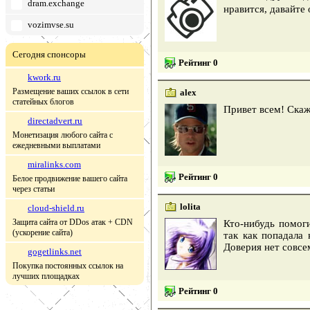
dram.exchange
нравится, давайте
vozimvse.su
Сегодня спонсоры
Рейтинг 0
kwork.ru
Размещение ваших ссылок в сети
alex
статейных блогов
Привет всем! Скаж
directadvert.ru
Монетизация любого сайта с
ежедневными выплатами
miralinks.com
Рейтинг 0
Белое продвижение вашего сайта
через статьи
lolita
cloud-shield.ru
Защита сайта от DDos атак + CDN
Кто-нибудь помог
(ускорение сайта)
так как попадала 
Доверия нет совсе
gogetlinks.net
Покупка постоянных ссылок на
лучших площадках
Рейтинг 0