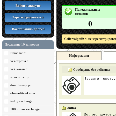
Войти в аккаунт
Положительных
отзывов
Зарегистрироваться
0
Восстановить доступ
Сайт volga69.ru не зарегистрирова
Последние 10 запросов
librachat.ru
Информация
vekexpress.ru
vek-kazan.ru
Сообщение без рейтинга
smmtools.top
doubleswap.pro
obmenlite24.com
teddy.exchange
dullar
100dollars.exchange
Вот это другое д