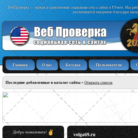
ВебПроверка — первая и единственная социальная сеть о сайтах в РУнете. Мы раб
увеличивается ежедневно благодаря наши
Главная
О нас
Беседка
Пользователи
Последние добавленные в каталог сайты
»
Открыть список
Добро пожаловать!
volga69.ru