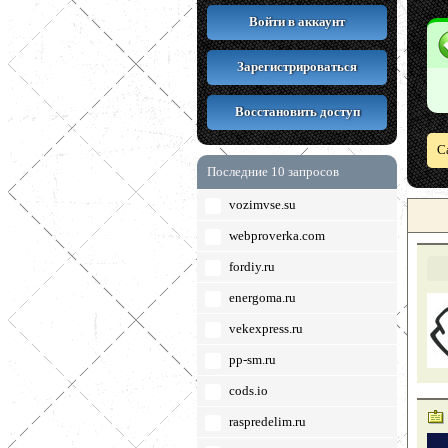
Войти в аккаунт
Зарегистрироваться
Восстановить доступ
С
Последние 10 запросов
vozimvse.su
webproverka.com
fordiy.ru
energoma.ru
vekexpress.ru
pp-sm.ru
cods.io
raspredelim.ru