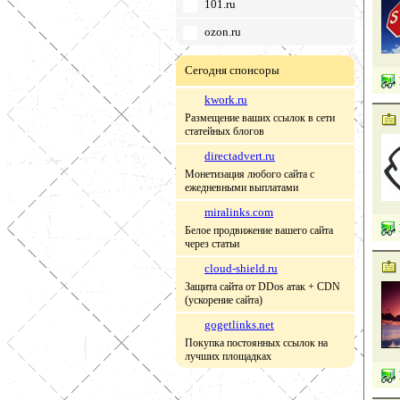
101.ru
ozon.ru
Сегодня спонсоры
kwork.ru
Размещение ваших ссылок в сети
статейных блогов
directadvert.ru
Монетизация любого сайта с
ежедневными выплатами
miralinks.com
Белое продвижение вашего сайта
через статьи
cloud-shield.ru
Защита сайта от DDos атак + CDN
(ускорение сайта)
gogetlinks.net
Покупка постоянных ссылок на
лучших площадках