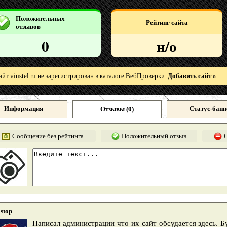
Положительных
Рейтинг сайта
отзывов
0
н/о
айт vinstel.ru не зарегистрирован в каталоге ВебПроверки.
Добавить сайт »
Информация
Статус-банн
Отзывы (
0
)
Сообщение без рейтинга
Положительный отзыв
stop
Написал администрации что их сайт обсудается здесь. Б