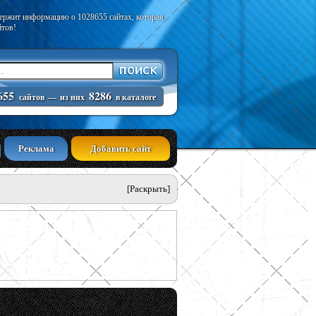
держит информацию о 1028655 сайтах, которая
йтов!
655
8286
сайтов
—
из них
в каталоге
Реклама
Добавить сайт
[Раскрыть]