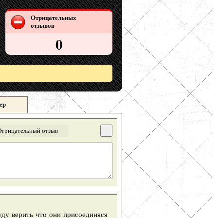
Отрицательных
отзывов
0
ер
Отрицательный отзыв
уду верить что они присоединяся