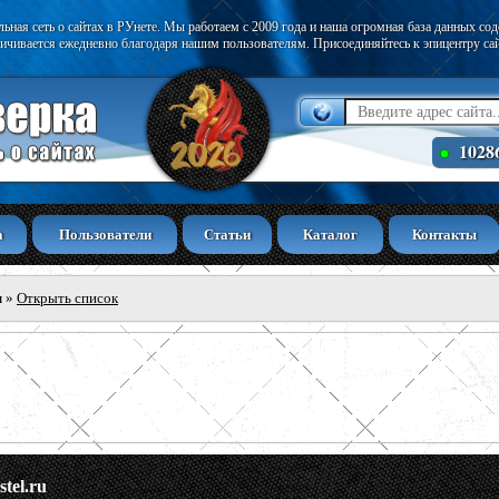
ьная сеть о сайтах в РУнете. Мы работаем с 2009 года и наша огромная база данных со
ичивается ежедневно благодаря нашим пользователям. Присоединяйтесь к эпицентру са
1028
а
Пользователи
Статьи
Каталог
Контакты
ы
»
Открыть список
stel.ru