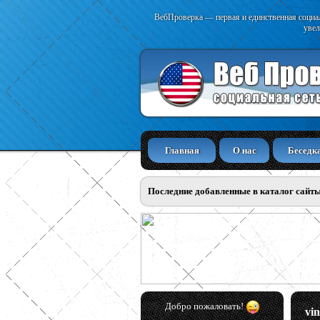
ВебПроверка — первая и единственная социал
увел
Главная
О нас
Беседк
Последние добавленные в каталог сайт
Добро пожаловать!
vin