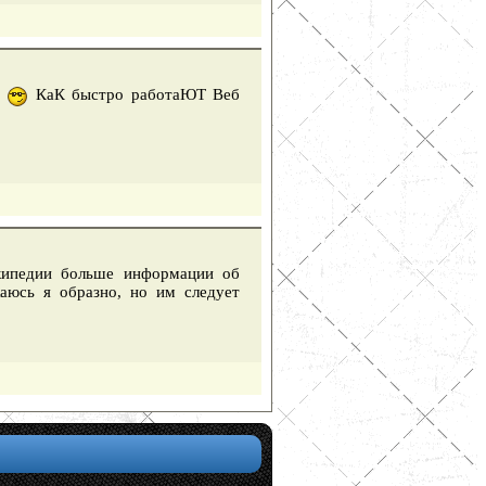
е
КаК быстро работаЮТ Веб
икипедии больше информации об
жаюсь я образно, но им следует