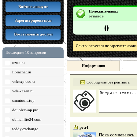
Войти в аккаунт
Положительных
отзывов
Зарегистрироваться
0
Восстановить доступ
Сайт vincover.ru не зарегистриров
Последние 10 запросов
ozon.ru
Информация
librachat.ru
vekexpress.ru
Сообщение без рейтинга
vek-kazan.ru
smmtools.top
doubleswap.pro
obmenlite24.com
petr1
teddy.exchange
Пока сомневаюсь. 