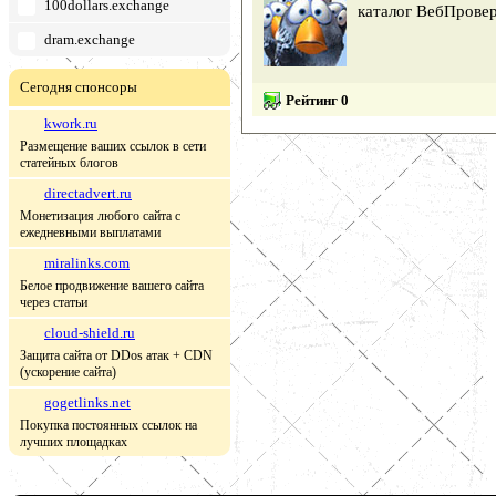
100dollars.exchange
каталог ВебПрове
dram.exchange
Сегодня спонсоры
Рейтинг 0
kwork.ru
Размещение ваших ссылок в сети
статейных блогов
directadvert.ru
Монетизация любого сайта с
ежедневными выплатами
miralinks.com
Белое продвижение вашего сайта
через статьи
cloud-shield.ru
Защита сайта от DDos атак + CDN
(ускорение сайта)
gogetlinks.net
Покупка постоянных ссылок на
лучших площадках