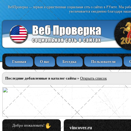
ВебПроверка — первая и единственная социальная сеть о сайтах в РУнете. Мы раб
увеличивается ежедневно благодаря наши
Главная
О нас
Беседка
Пользователи
Последние добавленные в каталог сайты
»
Открыть список
Добро пожаловать!
vincover.ru