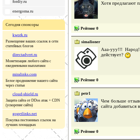
fordiy.ru
Хотя предлагают п
energoma.ru
Сегодня спонсоры
Рейтинг 0
kwork.ru
Размещение ваших ссылок в сети
simalioner
статейных блогов
Ааа-ууу!!! Народ
directadvert.ru
действует?
Монетизация любого сайта с
ежедневными выплатами
miralinks.com
Рейтинг 0
Белое продвижение вашего сайта
через статьи
petr1
cloud-shield.ru
Защита сайта от DDos атак + CDN
Чем больше отзыво
(ускорение сайта)
сайта добавиться 
gogetlinks.net
Покупка постоянных ссылок на
лучших площадках
Рейтинг 0