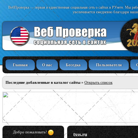
ВебПроверка — первая и единственная социальная сеть о сайтах в РУнете. Мы раб
увеличивается ежедневно благодаря наши
Главная
О нас
Беседка
Пользователи
Последние добавленные в каталог сайты
»
Открыть список
Добро пожаловать!
txss.ru