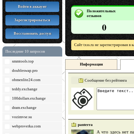
Войти в аккаунт
Положительных
отзывов
Зарегистрироваться
0
Восстановить доступ
Сайт txss.ru не зарегистрирован в
Последние 10 запросов
smmtools.top
Информация
doubleswap.pro
obmenlite24.com
Сообщение без рейтинга
teddy.exchange
100dollars.exchange
dram.exchange
vozimvse.su
panterra
webproverka.com
А что здесь нет п