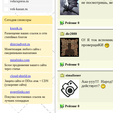
vekexpress.ru
не посмотришь, ве
vek-kazan.ru
Сегодня спонсоры
Рейтинг 0
kwork.ru
Размещение ваших ссылок в сети
dir2000
статейных блогов
О! Я ток вспомни
directadvert.ru
проверщиКИ
Монетизация любого сайта с
ежедневными выплатами
miralinks.com
Рейтинг 0
Белое продвижение вашего сайта
через статьи
simalioner
cloud-shield.ru
Защита сайта от DDos атак + CDN
Ааа-ууу!!! Народ
(ускорение сайта)
действует?
gogetlinks.net
Покупка постоянных ссылок на
лучших площадках
Рейтинг 0