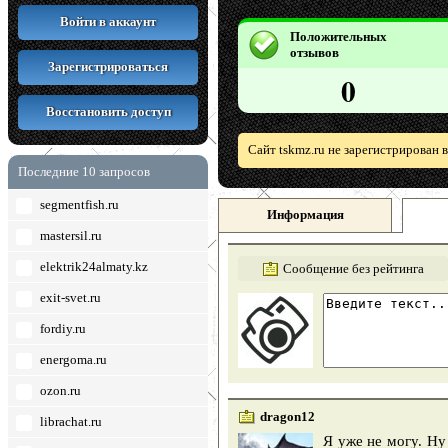
Войти в аккаунт
Положительных
отзывов
Зарегистрироваться
0
Восстановить доступ
Сайт tskmz.ru не зарегистрирован 
Последние 10 запросов
segmentfish.ru
Информация
mastersil.ru
elektrik24almaty.kz
Сообщение без рейтинга
exit-svet.ru
fordiy.ru
energoma.ru
ozon.ru
dragon12
librachat.ru
Я уже не могу. Ну