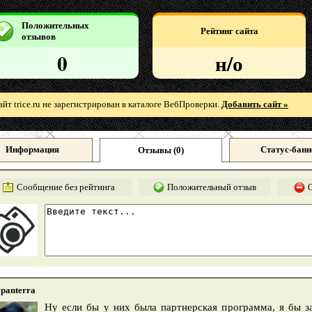
Положительных
Рейтинг сайта
отзывов
0
н/о
айт trice.ru не зарегистрирован в каталоге ВебПроверки.
Добавить сайт »
Информация
Статус-банн
Отзывы (
0
)
Сообщение без рейтинга
Положительный отзыв
panterra
Ну если бы у них была партнерская программа, я бы за