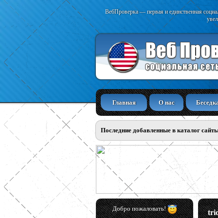
ВебПроверка — первая и единственная социал
увел
Главная
О нас
Беседк
Последние добавленные в каталог сайт
Добро пожаловать!
tri