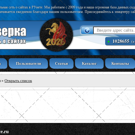
ьная сеть о сайтах в РУнете. Мы работаем с 2009 года и наша огромная база данных со
ичивается ежедневно благодаря нашим пользователям. Присоединяйтесь к эпицентру са
1028655
(+
а
Пользователи
Статьи
Каталог
Контакты
ы
»
Открыть список
ce.ru