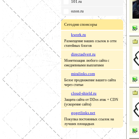
101.ru
ozon.ru
Сегодня спонсоры
kwork.ru
Размещение ваших ссылок в сети
статейных блогов
directadvert.ru
Монетизация любого сайта с
ежедневными выплатами
miralinks.com
Белое продвижение вашего сайта
через статьи
cloud-shield.ru
Защита сайта от DDos атак + CDN
(ускорение сайта)
gogetlinks.net
Покупка постоянных ссылок на
лучших площадках