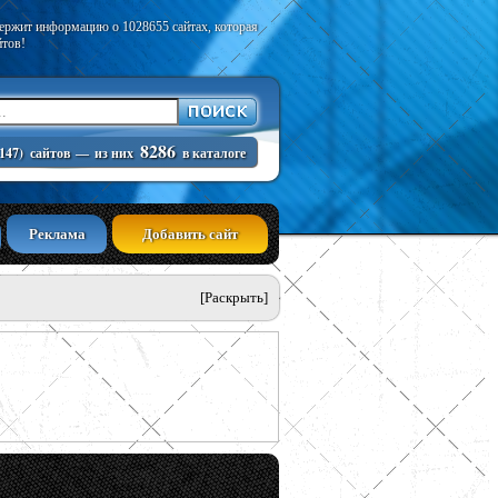
держит информацию о 1028655 сайтах, которая
йтов!
8286
147)
сайтов
—
из них
в каталоге
Реклама
Добавить сайт
[Раскрыть]