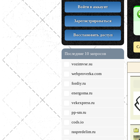
Войти в аккаунт
Зарегистрироваться
Восстановить доступ
С
Последние 10 запросов
vozimvse.su
webproverka.com
fordiy.ru
energoma.ru
vekexpress.ru
pp-sm.ru
cods.io
raspredelim.ru