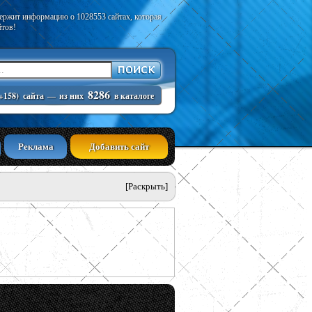
держит информацию о 1028553 сайтах, которая
йтов!
8286
+158)
сайта
—
из них
в каталоге
Реклама
Добавить сайт
[Раскрыть]