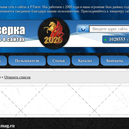
ьная сеть о сайтах в РУнете. Мы работаем с 2009 года и наша огромная база данных со
ичивается ежедневно благодаря нашим пользователям. Присоединяйтесь к эпицентру са
1028553
(
а
Пользователи
Статьи
Каталог
Контакты
ы
»
Открыть список
kmag.ru