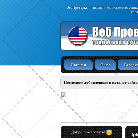
ВебПроверка — первая и единственная социал
увел
Главная
О нас
Беседк
Последние добавленные в каталог сайт
Добро пожаловать!
tp