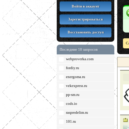
Войти в аккаунт
Зарегистрироваться
Восстановить доступ
С
Последние 10 запросов
webproverka.com
fordiy.ru
energoma.ru
vekexpress.ru
pp-sm.ru
cods.io
raspredelim.ru
101.ru