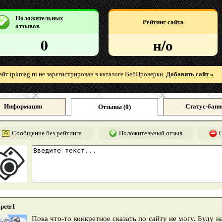
Положительных
Рейтинг сайта
отзывов
0
н/о
айт tpkmag.ru не зарегистрирован в каталоге ВебПроверки.
Добавить сайт »
Информация
Статус-банн
Отзывы (
0
)
Сообщение без рейтинга
Положительный отзыв
petr1
Пока что-то конкретное сказать по сайту не могу. Буду н