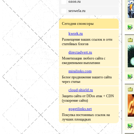
ozon.ru
seowela.ru
Сегодня спонсоры
kwork.ru
Размещение ваших ссылок в сети
статейных блогов
directadvert.ru
Монетизация любого сайта с
ежедневными выплатами
miralinks.com
Белое продвижение вашего сайта
через статьи
cloud-shield.ru
Защита сайта от DDos атак + CDN
(ускорение сайта)
gogetlinks.net
Покупка постоянных ссылок на
лучших площадках