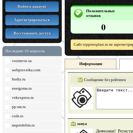
Войти в аккаунт
Положительных
отзывов
Зарегистрироваться
0
Восстановить доступ
Сайт toppenoplast.ru не зарегистр
Последние 10 запросов
vozimvse.su
Информация
webproverka.com
fordiy.ru
Сообщение без рейтинга
energoma.ru
vekexpress.ru
pp-sm.ru
cods.io
sonya
raspredelim.ru
Девчонки! Регистр