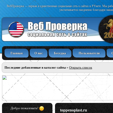
ВебПроверка — первая и единственная социальная сеть о сайтах в РУнете. Мы раб
увеличивается ежедневно благодаря наши
Главная
О нас
Беседка
Пользователи
Последние добавленные в каталог сайты
»
Открыть список
Добро пожаловать!
toppenoplast.ru