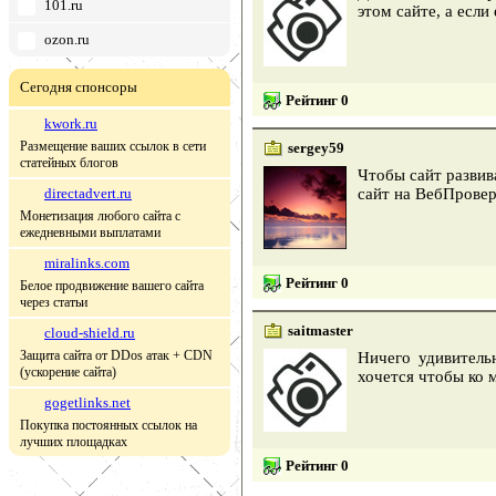
101.ru
этом сайте, а есл
ozon.ru
Сегодня спонсоры
Рейтинг 0
kwork.ru
Размещение ваших ссылок в сети
sergey59
статейных блогов
Чтобы сайт развив
directadvert.ru
сайт на ВебПровер
Монетизация любого сайта с
ежедневными выплатами
miralinks.com
Рейтинг 0
Белое продвижение вашего сайта
через статьи
saitmaster
cloud-shield.ru
Защита сайта от DDos атак + CDN
Ничего удивитель
(ускорение сайта)
хочется чтобы ко 
gogetlinks.net
Покупка постоянных ссылок на
лучших площадках
Рейтинг 0