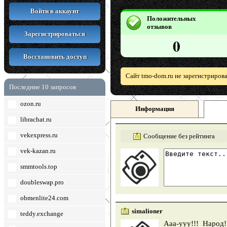
Войти в аккаунт
Положительных
отзывов
Зарегистрироваться
0
Восстановить доступ
Сайт tmo-dom.ru не зарегистриров
Последние 10 запросов
ozon.ru
Информация
librachat.ru
vekexpress.ru
Сообщение без рейтинга
vek-kazan.ru
smmtools.top
doubleswap.pro
obmenlite24.com
simalioner
teddy.exchange
Ааа-ууу!!! Народ