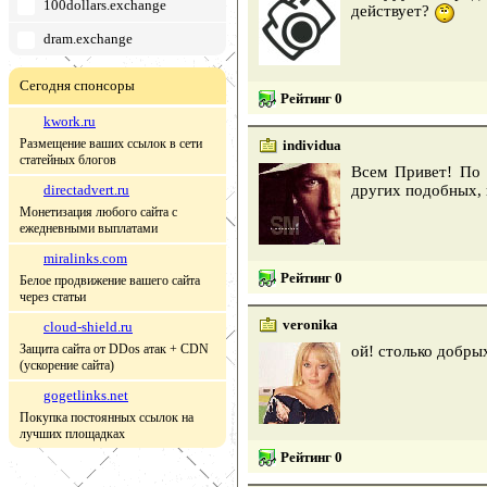
100dollars.exchange
действует?
dram.exchange
Сегодня спонсоры
Рейтинг 0
kwork.ru
Размещение ваших ссылок в сети
individua
статейных блогов
Всем Привет! По 
directadvert.ru
других подобных, н
Монетизация любого сайта с
ежедневными выплатами
miralinks.com
Рейтинг 0
Белое продвижение вашего сайта
через статьи
veronika
cloud-shield.ru
Защита сайта от DDos атак + CDN
ой! столько добры
(ускорение сайта)
gogetlinks.net
Покупка постоянных ссылок на
лучших площадках
Рейтинг 0