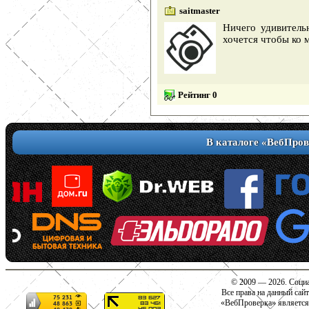
saitmaster
Ничего удивитель
хочется чтобы ко 
Рейтинг 0
В каталоге «ВебПров
© 2009 — 2026. Социа
Все права на данный сай
«ВебПроверка» является