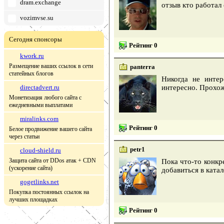
dram.exchange
отзыв кто работал
vozimvse.su
Сегодня спонсоры
Рейтинг 0
kwork.ru
Размещение ваших ссылок в сети
panterra
статейных блогов
Никогда не интер
directadvert.ru
интересно. Прохож
Монетизация любого сайта с
ежедневными выплатами
miralinks.com
Рейтинг 0
Белое продвижение вашего сайта
через статьи
petr1
cloud-shield.ru
Защита сайта от DDos атак + CDN
Пока что-то конкр
(ускорение сайта)
добавиться в ката
gogetlinks.net
Покупка постоянных ссылок на
лучших площадках
Рейтинг 0