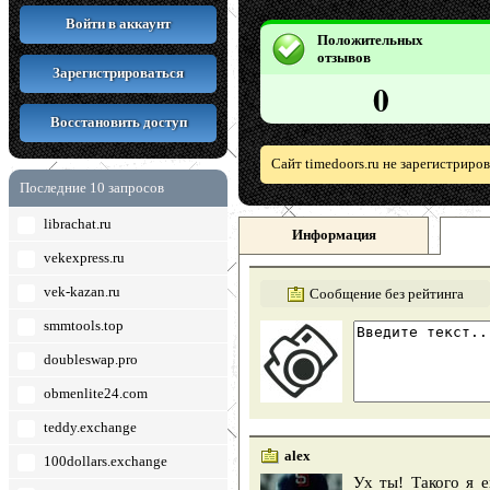
Войти в аккаунт
Положительных
отзывов
Зарегистрироваться
0
Восстановить доступ
Сайт timedoors.ru не зарегистриро
Последние 10 запросов
librachat.ru
Информация
vekexpress.ru
vek-kazan.ru
Сообщение без рейтинга
smmtools.top
doubleswap.pro
obmenlite24.com
teddy.exchange
alex
100dollars.exchange
Ух ты! Такого я 