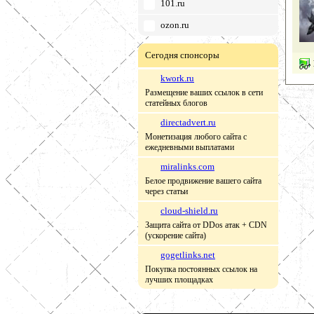
101.ru
ozon.ru
Сегодня спонсоры
kwork.ru
Размещение ваших ссылок в сети
статейных блогов
directadvert.ru
Монетизация любого сайта с
ежедневными выплатами
miralinks.com
Белое продвижение вашего сайта
через статьи
cloud-shield.ru
Защита сайта от DDos атак + CDN
(ускорение сайта)
gogetlinks.net
Покупка постоянных ссылок на
лучших площадках