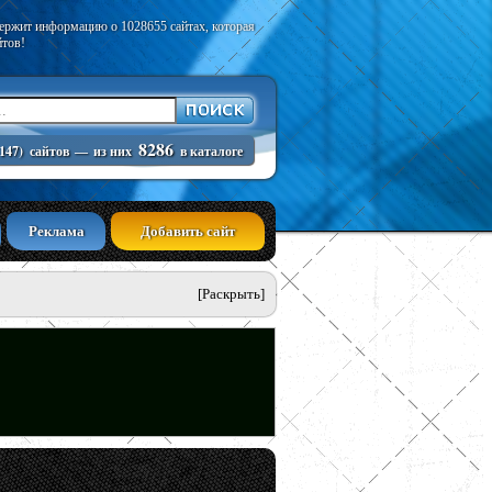
держит информацию о 1028655 сайтах, которая
йтов!
8286
147)
сайтов
—
из них
в каталоге
Реклама
Добавить сайт
[Раскрыть]