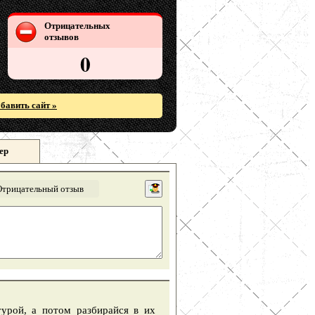
Отрицательных
отзывов
0
бавить сайт »
ер
Отрицательный отзыв
урой, а потом разбирайся в их