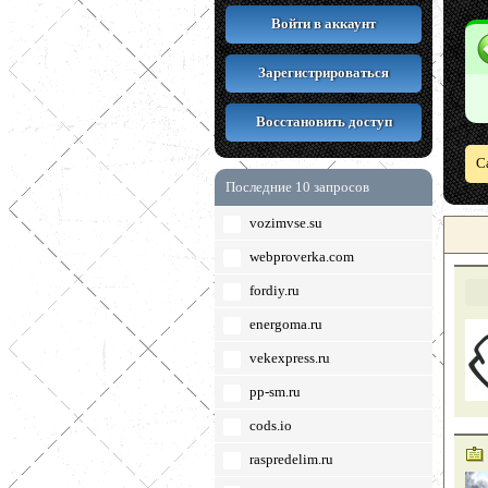
Войти в аккаунт
Зарегистрироваться
Восстановить доступ
С
Последние 10 запросов
vozimvse.su
webproverka.com
fordiy.ru
energoma.ru
vekexpress.ru
pp-sm.ru
cods.io
raspredelim.ru