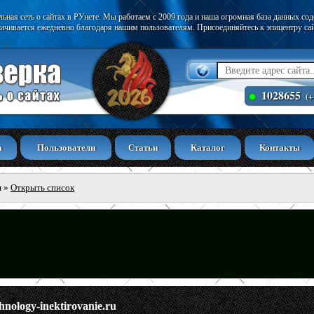
ьная сеть о сайтах в РУнете. Мы работаем с 2009 года и наша огромная база данных со
ичивается ежедневно благодаря нашим пользователям. Присоединяйтесь к эпицентру са
1028655
(+
а
Пользователи
Статьи
Каталог
Контакты
ы
»
Открыть список
hnology-inektirovanie.ru