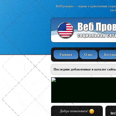
ВебПроверка — первая и единственная социал
увел
Главная
О нас
Беседк
Последние добавленные в каталог сайт
Добро пожаловать!
tec