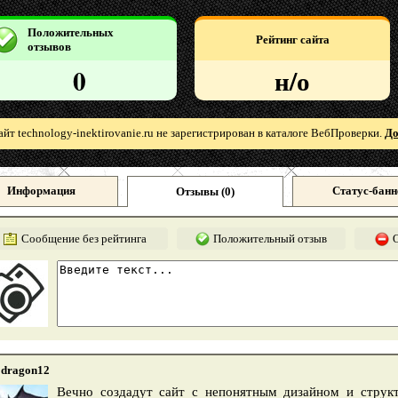
Положительных
Рейтинг сайта
отзывов
0
н/о
айт technology-inektirovanie.ru не зарегистрирован в каталоге ВебПроверки.
До
Информация
Статус-банн
Отзывы (
0
)
Сообщение без рейтинга
Положительный отзыв
dragon12
Вечно создадут сайт с непонятным дизайном и структ