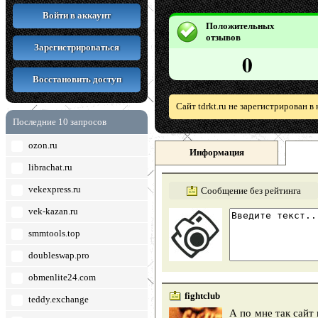
Войти в аккаунт
Положительных
отзывов
Зарегистрироваться
0
Восстановить доступ
Сайт tdrkt.ru не зарегистрирован 
Последние 10 запросов
ozon.ru
Информация
librachat.ru
vekexpress.ru
Сообщение без рейтинга
vek-kazan.ru
smmtools.top
doubleswap.pro
obmenlite24.com
fightclub
teddy.exchange
А по мне так сайт