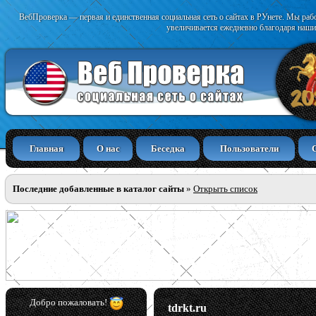
ВебПроверка — первая и единственная социальная сеть о сайтах в РУнете. Мы раб
увеличивается ежедневно благодаря наши
Главная
О нас
Беседка
Пользователи
Последние добавленные в каталог сайты
»
Открыть список
Добро пожаловать!
tdrkt.ru