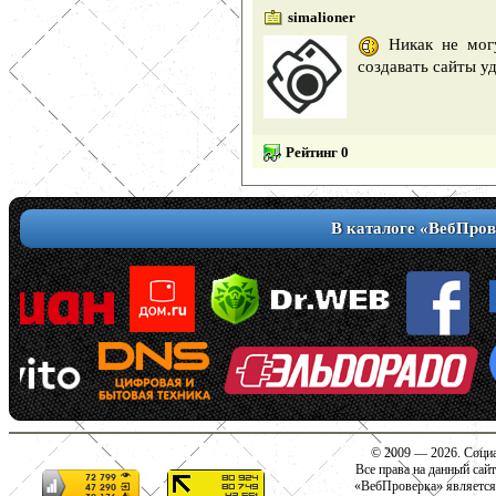
simalioner
Никак не могу
создавать сайты у
Рейтинг 0
В каталоге «ВебПров
© 2009 — 2026. Социа
Все права на данный сай
«ВебПроверка» является