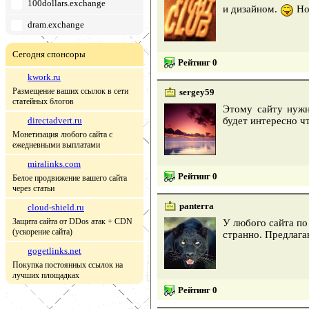
100dollars.exchange
и дизайном.
Но
dram.exchange
Сегодня спонсоры
Рейтинг 0
kwork.ru
Размещение ваших ссылок в сети
sergey59
статейных блогов
Этому сайту нужн
directadvert.ru
будет интересно ч
Монетизация любого сайта с
ежедневными выплатами
miralinks.com
Рейтинг 0
Белое продвижение вашего сайта
через статьи
panterra
cloud-shield.ru
Защита сайта от DDos атак + CDN
У любого сайта по 
(ускорение сайта)
странно. Предлага
gogetlinks.net
Покупка постоянных ссылок на
лучших площадках
Рейтинг 0