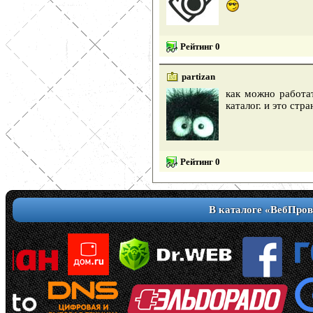
Рейтинг 0
partizan
как можно работат
каталог. и это стр
Рейтинг 0
В каталоге «ВебПров