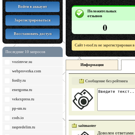
Войти в аккаунт
Положительных
отзывов
Зарегистрироваться
0
Восстановить доступ
Сайт t-roof.ru не зарегистрирован 
Последние 10 запросов
vozimvse.su
Информация
webproverka.com
fordiy.ru
Сообщение без рейтинга
energoma.ru
vekexpress.ru
pp-sm.ru
cods.io
saitmaster
raspredelim.ru
Доволен ответами 