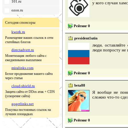
101.ru
у кого случаи хам
ozon.ru
Сегодня спонсоры
Рейтинг 0
kwork.ru
Размещение ваших ссылок в сети
president1utin
статейных блогов
люди. оставляйте
directadvert.ru
люди попросту не 
Монетизация любого сайта с
ежедневными выплатами
miralinks.com
Рейтинг 0
Белое продвижение вашего сайта
через статьи
beta88
cloud-shield.ru
Защита сайта от DDos атак + CDN
Я вообще не поня
(ускорение сайта)
сложно что-то сдел
gogetlinks.net
Покупка постоянных ссылок на
лучших площадках
Рейтинг 0