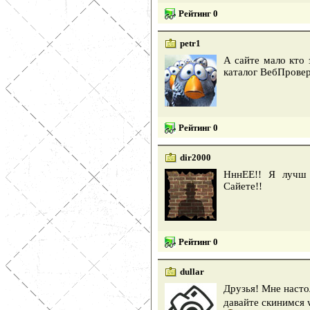
Рейтинг 0
petr1
А сайте мало кто 
каталог ВебПровер
Рейтинг 0
dir2000
НннЕЕ!! Я лучш
Сайете!!
Рейтинг 0
dullar
Друзья! Мне насто
давайте скинимся w