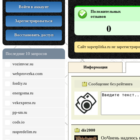
Войти в аккаунт
Положительных
отзывов
Зарегистрироваться
0
Восстановить доступ
Сайт superplitka.ru не зарегистри
Последние 10 запросов
vozimvse.su
Информация
webproverka.com
fordiy.ru
Сообщение без рейтинга
energoma.ru
vekexpress.ru
pp-sm.ru
cods.io
dir2000
raspredelim.ru
ОоЧнень надеюсь н