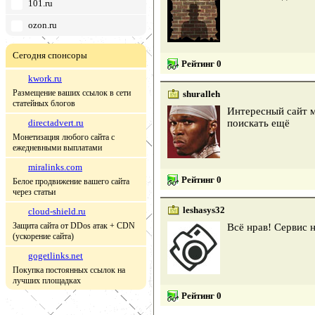
101.ru
ozon.ru
Сегодня спонсоры
Рейтинг 0
kwork.ru
Размещение ваших ссылок в сети
shuralleh
статейных блогов
Интересный сайт м
directadvert.ru
поискать ещё
Монетизация любого сайта с
ежедневными выплатами
miralinks.com
Рейтинг 0
Белое продвижение вашего сайта
через статьи
leshasys32
cloud-shield.ru
Защита сайта от DDos атак + CDN
Всё нрав! Сервис 
(ускорение сайта)
gogetlinks.net
Покупка постоянных ссылок на
лучших площадках
Рейтинг 0