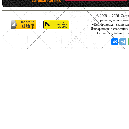
© 2009 — 2026. Социа
Все права на данный сай
«ВебПроверка» является
Информация о сторонних с
Все сайты добавляютс