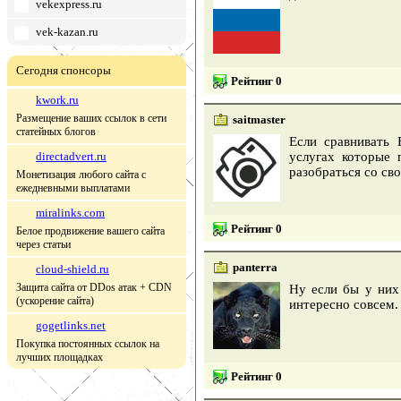
vekexpress.ru
vek-kazan.ru
Сегодня спонсоры
Рейтинг 0
kwork.ru
Размещение ваших ссылок в сети
saitmaster
статейных блогов
Если сравнивать
directadvert.ru
услугах которые 
разобраться со св
Монетизация любого сайта с
ежедневными выплатами
miralinks.com
Рейтинг 0
Белое продвижение вашего сайта
через статьи
panterra
cloud-shield.ru
Защита сайта от DDos атак + CDN
Ну если бы у них
(ускорение сайта)
интересно совсем.
gogetlinks.net
Покупка постоянных ссылок на
лучших площадках
Рейтинг 0