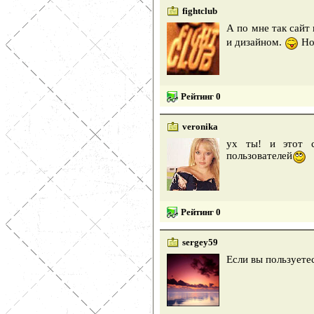
fightclub
А по мне так сайт
и дизайном.
Но
Рейтинг 0
veronika
ух ты! и этот с
пользователей
Рейтинг 0
sergey59
Если вы пользуете