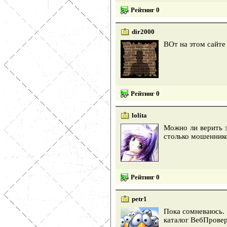
Рейтинг 0
dir2000
ВОт на этом сайте
Рейтинг 0
lolita
Можно ли верить э
столько мошеннико
Рейтинг 0
petr1
Пока сомневаюсь. 
каталог ВебПрове