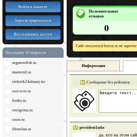
Войти в аккаунт
Положительных
отзывов
Зарегистрироваться
0
Восстановить доступ
Сайт stroyneryd-beton.ru не зарег
Последние 10 запросов
segmentfish.ru
Информация
mastersil.ru
elektrik24almaty.kz
Сообщение без рейтинга
exit-svet.ru
fordiy.ru
energoma.ru
ozon.ru
president1utin
librachat.ru
да. кто на этом са