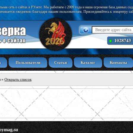
ьная сеть о сайтах в РУнете. Мы работаем с 2009 года и наша огромная база данных со
ичивается ежедневно благодаря нашим пользователям. Присоединяйтесь к эпицентру са
1028743
а
Пользователи
Статьи
Каталог
Контакты
ы
»
Открыть список
roymag.su