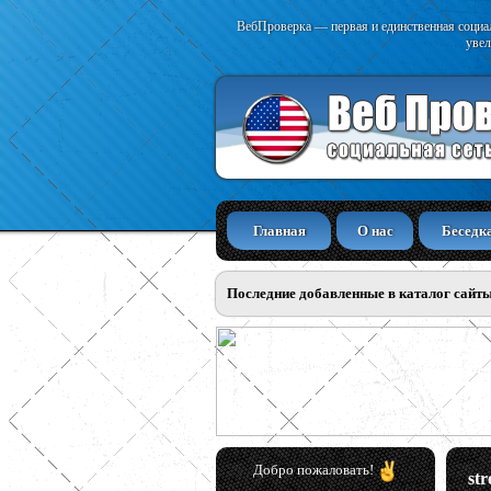
ВебПроверка — первая и единственная социал
увел
Главная
О нас
Беседк
Последние добавленные в каталог сайт
Добро пожаловать!
st