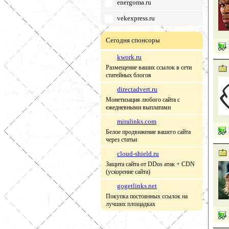
energoma.ru
vekexpress.ru
Сегодня спонсоры
kwork.ru
Размещение ваших ссылок в сети
статейных блогов
directadvert.ru
Монетизация любого сайта с
ежедневными выплатами
miralinks.com
Белое продвижение вашего сайта
через статьи
cloud-shield.ru
Защита сайта от DDos атак + CDN
(ускорение сайта)
gogetlinks.net
Покупка постоянных ссылок на
лучших площадках