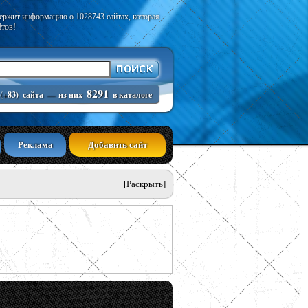
держит информацию о 1028743 сайтах, которая
йтов!
8291
(+83)
сайта
—
из них
в каталоге
Реклама
Добавить сайт
[Раскрыть]