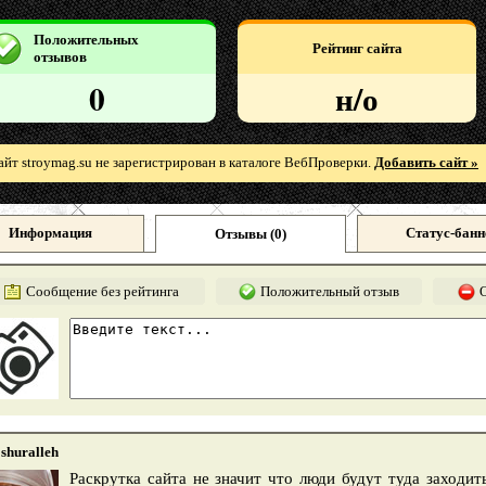
Положительных
Рейтинг сайта
отзывов
0
н/о
айт stroymag.su не зарегистрирован в каталоге ВебПроверки.
Добавить сайт »
Информация
Статус-банн
Отзывы (
0
)
Сообщение без рейтинга
Положительный отзыв
shuralleh
Раскрутка сайта не значит что люди будут туда заходит