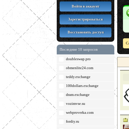
Войти в аккаунт
Зарегистрироваться
Восстановить доступ
С
Последние 10 запросов
doubleswap.pro
obmenlite24.com
teddy.exchange
100dollars.exchange
dram.exchange
vozimvse.su
webproverka.com
fordiy.ru