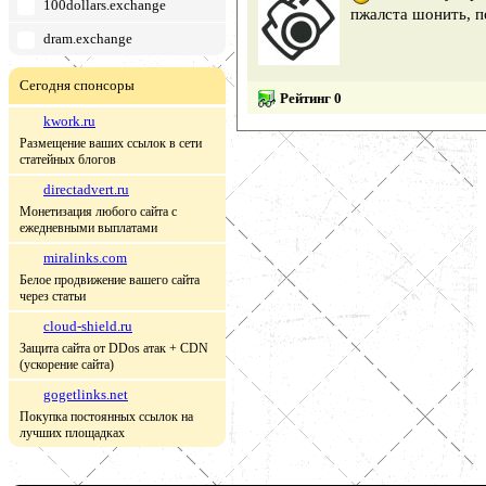
100dollars.exchange
пжалста шонить, 
dram.exchange
Сегодня спонсоры
Рейтинг 0
kwork.ru
Размещение ваших ссылок в сети
статейных блогов
directadvert.ru
Монетизация любого сайта с
ежедневными выплатами
miralinks.com
Белое продвижение вашего сайта
через статьи
cloud-shield.ru
Защита сайта от DDos атак + CDN
(ускорение сайта)
gogetlinks.net
Покупка постоянных ссылок на
лучших площадках