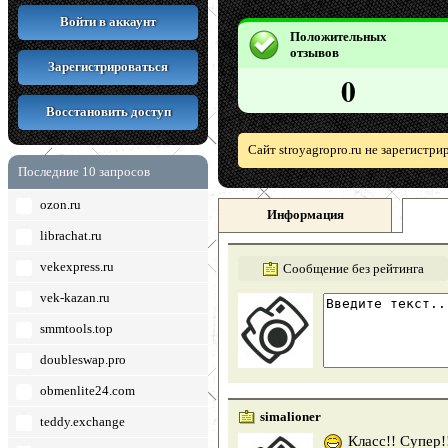
Войти в аккаунт
Положительных
отзывов
Зарегистрироваться
0
Восстановить доступ
Сайт stroyagropro.ru не зарегистр
Последние 10 запросов
ozon.ru
Информация
librachat.ru
vekexpress.ru
Сообщение без рейтинга
vek-kazan.ru
smmtools.top
doubleswap.pro
obmenlite24.com
simalioner
teddy.exchange
Класс!! Супер!