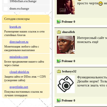
100dollars.exchange
просто черти
не
dram.exchange
Сегодня спонсоры
Рейтинг 0
kwork.ru
Размещение ваших ссылок в сети
shuralleh
статейных блогов
Интересный сайт м
directadvert.ru
поискать ещё
Монетизация любого сайта с
ежедневными выплатами
miralinks.com
Рейтинг 0
Белое продвижение вашего сайта
через статьи
leshasys32
cloud-shield.ru
Защита сайта от DDos атак + CDN
Функциональность
(ускорение сайта)
Дизайн норм! Толь
хочется знать что 
gogetlinks.net
Покупка постоянных ссылок на
лучших площадках
Рейтинг 0