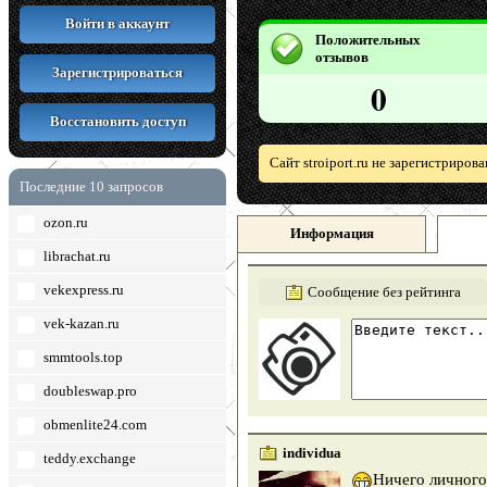
Войти в аккаунт
Положительных
отзывов
Зарегистрироваться
0
Восстановить доступ
Сайт stroiport.ru не зарегистриров
Последние 10 запросов
ozon.ru
Информация
librachat.ru
vekexpress.ru
Сообщение без рейтинга
vek-kazan.ru
smmtools.top
doubleswap.pro
obmenlite24.com
individua
teddy.exchange
Ничего личного