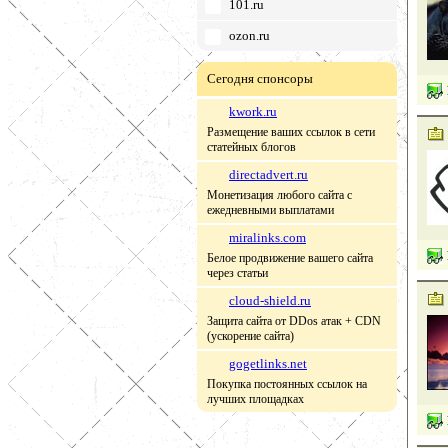
101.ru
ozon.ru
Сегодня спонсоры
kwork.ru
Размещение ваших ссылок в сети
статейных блогов
directadvert.ru
Монетизация любого сайта с
ежедневными выплатами
miralinks.com
Белое продвижение вашего сайта
через статьи
cloud-shield.ru
Защита сайта от DDos атак + CDN
(ускорение сайта)
gogetlinks.net
Покупка постоянных ссылок на
лучших площадках