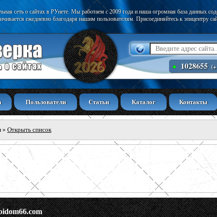
ьная сеть о сайтах в РУнете. Мы работаем с 2009 года и наша огромная база данных со
ичивается ежедневно благодаря нашим пользователям. Присоединяйтесь к эпицентру са
1028655
(+
а
Пользователи
Статьи
Каталог
Контакты
ы
»
Открыть список
roidom66.com