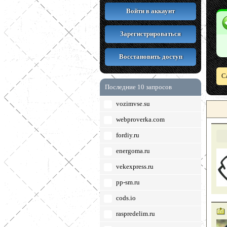
Войти в аккаунт
Зарегистрироваться
Восстановить доступ
С
Последние 10 запросов
vozimvse.su
webproverka.com
fordiy.ru
energoma.ru
vekexpress.ru
pp-sm.ru
cods.io
raspredelim.ru