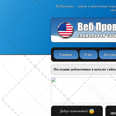
ВебПроверка — первая и единственная социал
увел
Главная
О нас
Беседк
Последние добавленные в каталог сайт
Добро пожаловать!
st