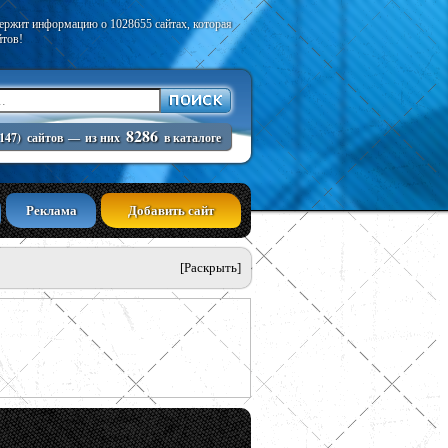
держит информацию о 1028655 сайтах, которая
йтов!
8286
147)
сайтов
—
из них
в каталоге
Реклама
Добавить сайт
[Раскрыть]