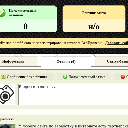
Положительных
Рейтинг сайта
отзывов
0
н/о
айт stroidom66.com не зарегистрирован в каталоге ВебПроверки.
Добавить сай
Информация
Статус-банн
Отзывы (
0
)
Сообщение без рейтинга
Положительный отзыв
panterra
У любого сайта по заработку в интернете есть партнерска