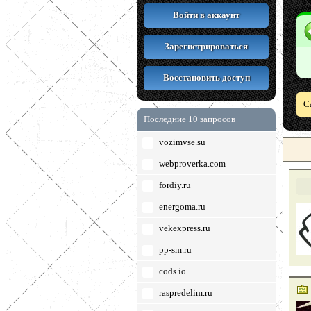
Войти в аккаунт
Зарегистрироваться
Восстановить доступ
С
Последние 10 запросов
vozimvse.su
webproverka.com
fordiy.ru
energoma.ru
vekexpress.ru
pp-sm.ru
cods.io
raspredelim.ru