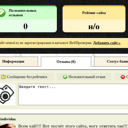
Положительных
Рейтинг сайта
отзывов
0
н/о
айт srmed.ru не зарегистрирован в каталоге ВебПроверки.
Добавить сайт »
Информация
Статус-банн
Отзывы (
0
)
Сообщение без рейтинга
Положительный отзыв
individua
Всем хай!!!! Вот посчёт этого сайта, могу ответить так!