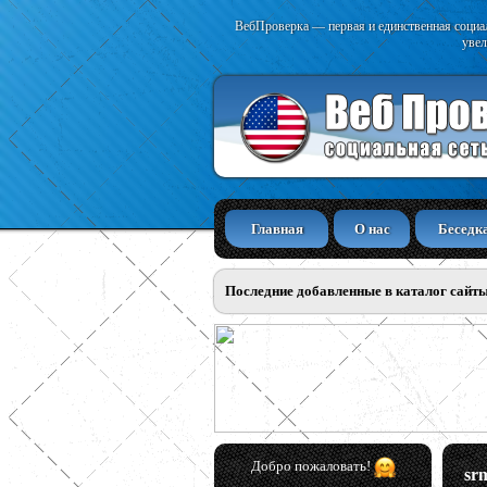
ВебПроверка — первая и единственная социал
увел
Главная
О нас
Беседк
Последние добавленные в каталог сайт
Добро пожаловать!
sr