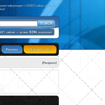
держит информацию о 1028655 сайтах, которая
йтов!
8286
147)
сайтов
—
из них
в каталоге
Реклама
Добавить сайт
[Раскрыть]