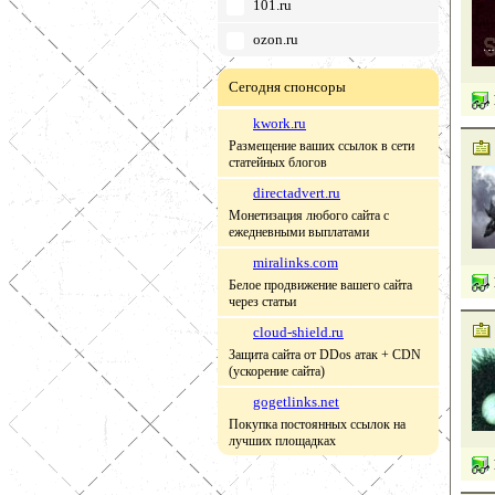
101.ru
ozon.ru
Сегодня спонсоры
kwork.ru
Размещение ваших ссылок в сети
статейных блогов
directadvert.ru
Монетизация любого сайта с
ежедневными выплатами
miralinks.com
Белое продвижение вашего сайта
через статьи
cloud-shield.ru
Защита сайта от DDos атак + CDN
(ускорение сайта)
gogetlinks.net
Покупка постоянных ссылок на
лучших площадках