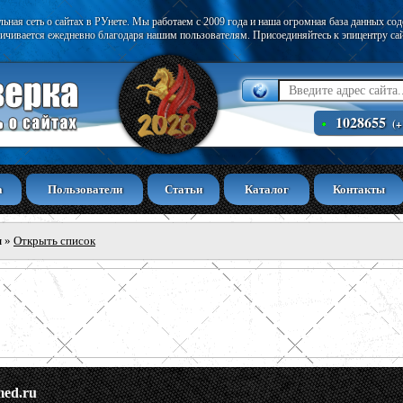
ьная сеть о сайтах в РУнете. Мы работаем с 2009 года и наша огромная база данных со
ичивается ежедневно благодаря нашим пользователям. Присоединяйтесь к эпицентру са
1028655
(+
а
Пользователи
Статьи
Каталог
Контакты
ы
»
Открыть список
med.ru