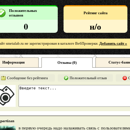
Положительных
Рейтинг сайта
отзывов
0
н/о
айт smetalab.ru не зарегистрирован в каталоге ВебПроверки.
Добавить сайт »
Информация
Статус-банн
Отзывы (
0
)
Сообщение без рейтинга
Положительный отзыв
partizan
в первую очередь надо налаживать связь с пользователями