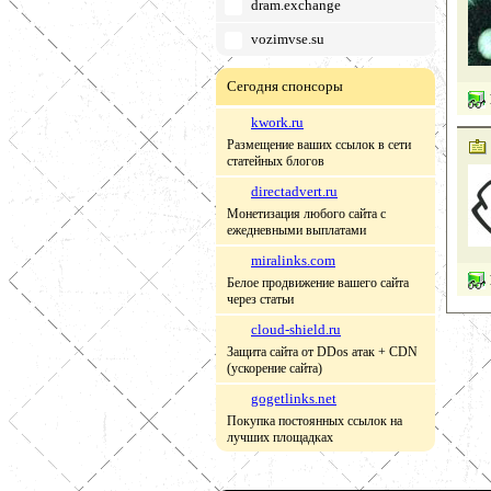
dram.exchange
vozimvse.su
Сегодня спонсоры
kwork.ru
Размещение ваших ссылок в сети
статейных блогов
directadvert.ru
Монетизация любого сайта с
ежедневными выплатами
miralinks.com
Белое продвижение вашего сайта
через статьи
cloud-shield.ru
Защита сайта от DDos атак + CDN
(ускорение сайта)
gogetlinks.net
Покупка постоянных ссылок на
лучших площадках