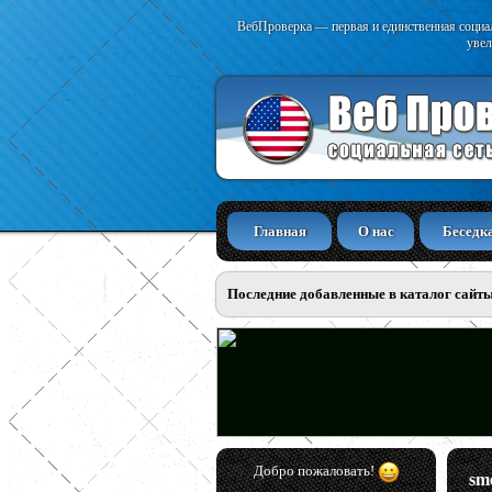
ВебПроверка — первая и единственная социал
увел
Главная
О нас
Беседк
Последние добавленные в каталог сайт
Добро пожаловать!
sm