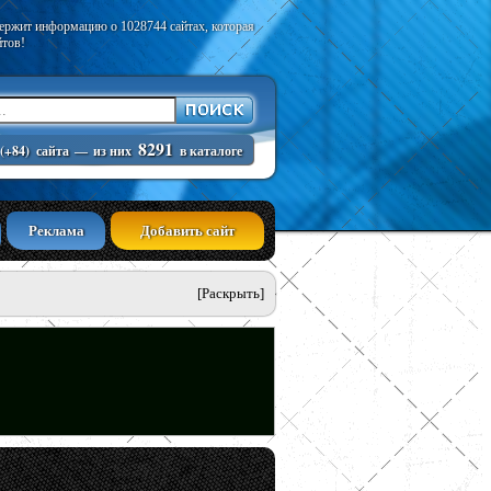
держит информацию о 1028744 сайтах, которая
йтов!
8291
(+84)
сайта
—
из них
в каталоге
Реклама
Добавить сайт
[Раскрыть]