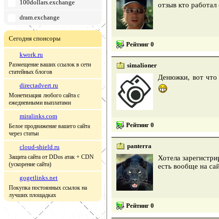
100dollars.exchange
отзыв кто работал
dram.exchange
Сегодня спонсоры
Рейтинг 0
kwork.ru
Размещение ваших ссылок в сети
simalioner
статейных блогов
Денюжки, вот что
directadvert.ru
Монетизация любого сайта с
ежедневными выплатами
miralinks.com
Рейтинг 0
Белое продвижение вашего сайта
через статьи
panterra
cloud-shield.ru
Защита сайта от DDos атак + CDN
Хотела зарегистри
(ускорение сайта)
есть вообще на са
gogetlinks.net
Покупка постоянных ссылок на
лучших площадках
Рейтинг 0