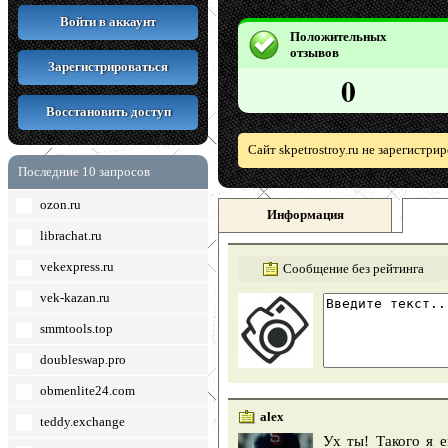
Войти в аккаунт
Положительных
отзывов
Зарегистрироваться
0
Восстановить доступ
Сайт skpetrostroy.ru не зарегистр
Последние 10 запросов
ozon.ru
Информация
librachat.ru
vekexpress.ru
Сообщение без рейтинга
vek-kazan.ru
smmtools.top
doubleswap.pro
obmenlite24.com
alex
teddy.exchange
Ух ты! Такого я 