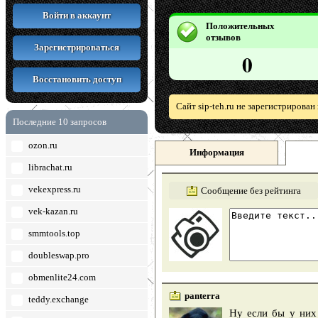
Войти в аккаунт
Положительных
отзывов
Зарегистрироваться
0
Восстановить доступ
Сайт sip-teh.ru не зарегистрирова
Последние 10 запросов
ozon.ru
Информация
librachat.ru
vekexpress.ru
Сообщение без рейтинга
vek-kazan.ru
smmtools.top
doubleswap.pro
obmenlite24.com
panterra
teddy.exchange
Ну если бы у них