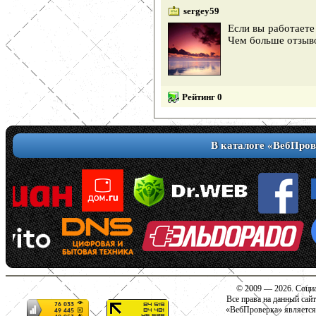
sergey59
Если вы работаете
Чем больше отзыво
Рейтинг 0
В каталоге «ВебПров
© 2009 — 2026. Социа
Все права на данный сай
«ВебПроверка» является