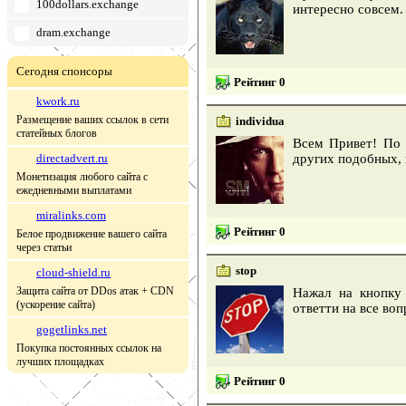
100dollars.exchange
интересно совсем.
dram.exchange
Сегодня спонсоры
Рейтинг 0
kwork.ru
Размещение ваших ссылок в сети
individua
статейных блогов
Всем Привет! По 
directadvert.ru
других подобных, н
Монетизация любого сайта с
ежедневными выплатами
miralinks.com
Рейтинг 0
Белое продвижение вашего сайта
через статьи
stop
cloud-shield.ru
Защита сайта от DDos атак + CDN
Нажал на кнопку 
(ускорение сайта)
ответти на все воп
gogetlinks.net
Покупка постоянных ссылок на
лучших площадках
Рейтинг 0