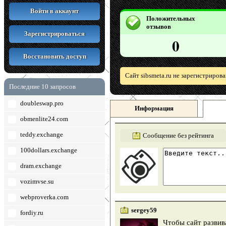
Войти в аккаунт
Положительных
отзывов
Зарегистрироваться
0
Восстановить доступ
Сайт sibsmeta.ru не зарегистриров
Последние 10 запросов
doubleswap.pro
Информация
obmenlite24.com
teddy.exchange
Сообщение без рейтинга
100dollars.exchange
dram.exchange
vozimvse.su
webproverka.com
sergey59
fordiy.ru
Чтобы сайт развив