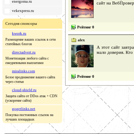
energoma.ru
сайт на ВебПровер
vekexpress.ru
Сегодня спонсоры
Рейтинг 0
kwork.ru
Размещение ваших ссылок в сети
alex
статейных блогов
А этот сайт завтр
directadvert.ru
мало доверия. Кто
Монетизация любого сайта с
ежедневными выплатами
miralinks.com
Рейтинг 0
Белое продвижение вашего сайта
через статьи
cloud-shield.ru
Защита сайта от DDos атак + CDN
(ускорение сайта)
gogetlinks.net
Покупка постоянных ссылок на
лучших площадках