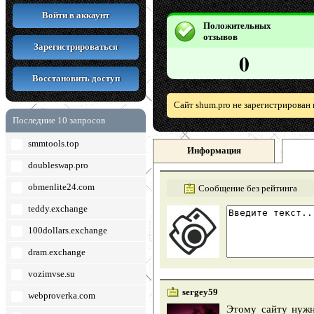
Войти в аккаунт
Положительных
отзывов
Зарегистрироваться
0
Восстановить доступ
Сайт shum.pro не зарегистрирован
Последние 10 запросов
smmtools.top
Информация
doubleswap.pro
obmenlite24.com
Сообщение без рейтинга
teddy.exchange
100dollars.exchange
dram.exchange
vozimvse.su
sergey59
webproverka.com
Этому сайту нужн