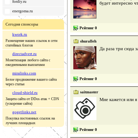
fordiy.ru
будет интересно ч
energoma.ru
Сегодня спонсоры
Рейтинг 0
kwork.ru
Размещение ваших ссылок в сети
shuralleh
статейных блогов
Да раза три сюда 
directadvert.ru
Монетизация любого сайта с
ежедневными выплатами
miralinks.com
Рейтинг 0
Белое продвижение вашего сайта
через статьи
saitmaster
cloud-shield.ru
Защита сайта от DDos атак + CDN
Мне кажется или я
(ускорение сайта)
gogetlinks.net
Покупка постоянных ссылок на
лучших площадках
Рейтинг 0