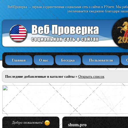
ВебПроверка — первая и единственная социальная сеть о сайтах в РУнете. Мы раб
увеличивается ежедневно благодаря наши
Главная
О нас
Беседка
Пользователи
Последние добавленные в каталог сайты
»
Открыть список
Добро пожаловать!
shum.pro