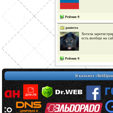
Рейтинг 0
panterra
Хотела зарегистри
есть вообще на са
Рейтинг 0
В каталоге «ВебПров