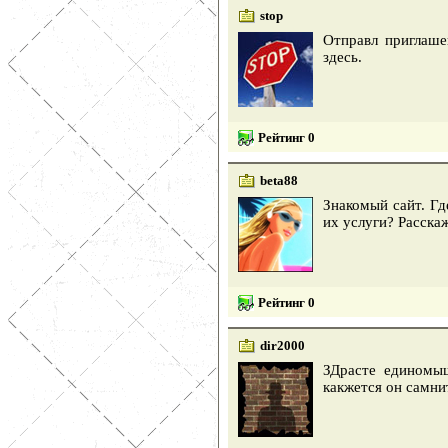
stop
Отправл приглаше
здесь.
Рейтинг 0
beta88
Знакомый сайт. Гд
их услуги? Расскаж
Рейтинг 0
dir2000
ЗДрасте единомыш
какжется он самни