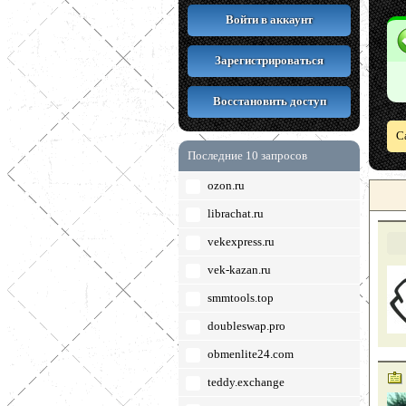
Войти в аккаунт
Зарегистрироваться
Восстановить доступ
С
Последние 10 запросов
ozon.ru
librachat.ru
vekexpress.ru
vek-kazan.ru
smmtools.top
doubleswap.pro
obmenlite24.com
teddy.exchange