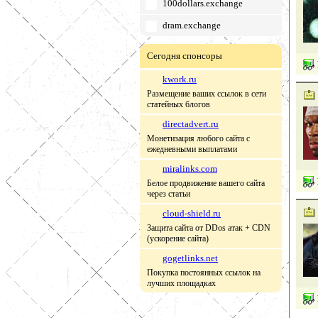
100dollars.exchange
dram.exchange
Сегодня спонсоры
kwork.ru
Размещение ваших ссылок в сети
статейных блогов
directadvert.ru
Монетизация любого сайта с
ежедневными выплатами
miralinks.com
Белое продвижение вашего сайта
через статьи
cloud-shield.ru
Защита сайта от DDos атак + CDN
(ускорение сайта)
gogetlinks.net
Покупка постоянных ссылок на
лучших площадках