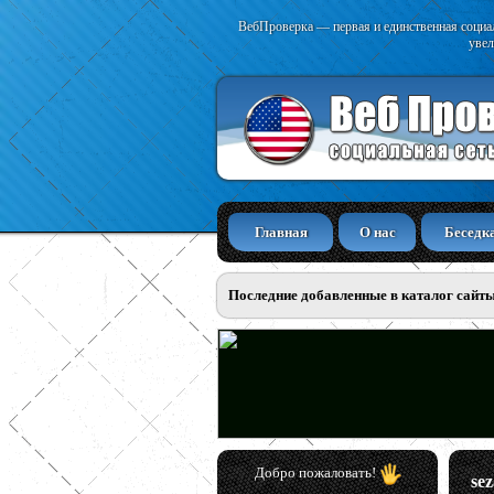
ВебПроверка — первая и единственная социал
увел
Главная
О нас
Беседк
Последние добавленные в каталог сайт
Добро пожаловать!
se