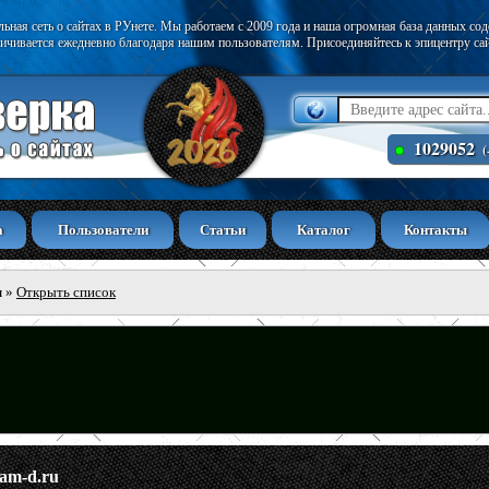
ьная сеть о сайтах в РУнете. Мы работаем с 2009 года и наша огромная база данных со
ичивается ежедневно благодаря нашим пользователям. Присоединяйтесь к эпицентру са
1029052
(
а
Пользователи
Статьи
Каталог
Контакты
ы
»
Открыть список
zam-d.ru