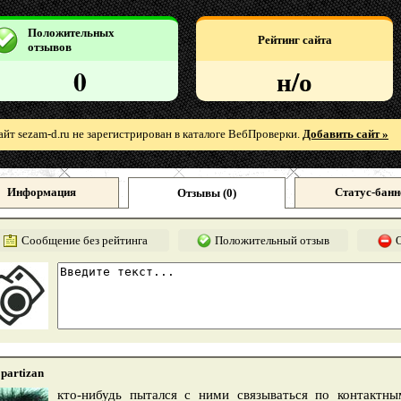
Положительных
Рейтинг сайта
отзывов
0
н/о
айт sezam-d.ru не зарегистрирован в каталоге ВебПроверки.
Добавить сайт »
Информация
Статус-банн
Отзывы (
0
)
Сообщение без рейтинга
Положительный отзыв
partizan
кто-нибудь пытался с ними связываться по контактны