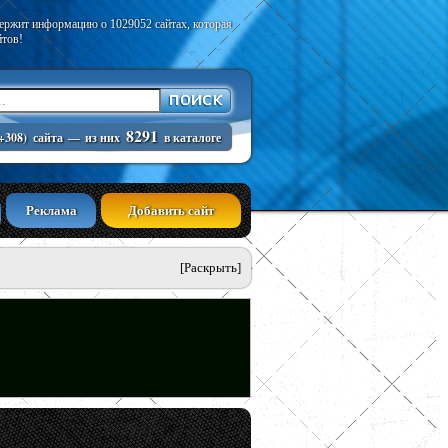
держит информацию о 1029052 сайтах, которая
йтов!
8291
+308)
сайта
—
из них
в каталоге
Реклама
Добавить сайт
[Раскрыть]