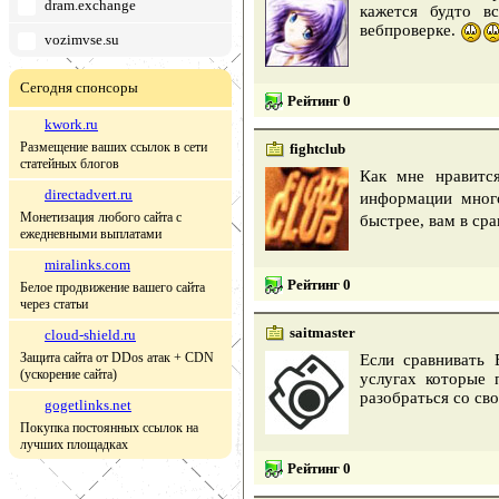
dram.exchange
кажется будто в
вебпроверке.
vozimvse.su
Сегодня спонсоры
Рейтинг 0
kwork.ru
Размещение ваших ссылок в сети
fightclub
статейных блогов
Как мне нравитс
directadvert.ru
информации много
Монетизация любого сайта с
быстрее, вам в ср
ежедневными выплатами
miralinks.com
Рейтинг 0
Белое продвижение вашего сайта
через статьи
saitmaster
cloud-shield.ru
Защита сайта от DDos атак + CDN
Если сравнивать
(ускорение сайта)
услугах которые 
разобраться со св
gogetlinks.net
Покупка постоянных ссылок на
лучших площадках
Рейтинг 0