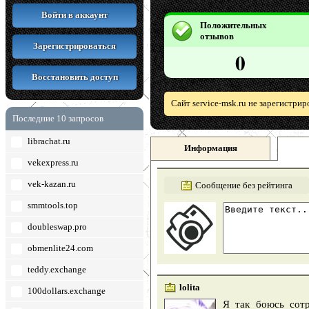
Войти в аккаунт
Положительных
отзывов
Зарегистрироваться
0
Восстановить доступ
Сайт service-msk.ru не зарегистри
Последние 10 запросов
librachat.ru
Информация
vekexpress.ru
vek-kazan.ru
Сообщение без рейтинга
smmtools.top
doubleswap.pro
obmenlite24.com
teddy.exchange
lolita
100dollars.exchange
Я так боюсь сотр