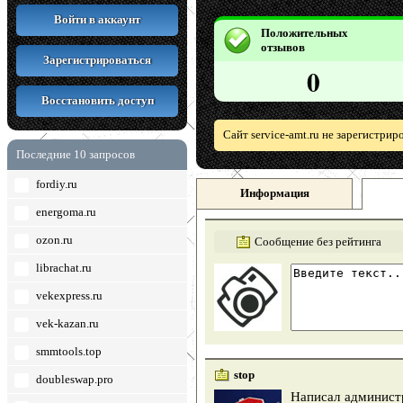
Войти в аккаунт
Положительных
отзывов
Зарегистрироваться
0
Восстановить доступ
Сайт service-amt.ru не зарегистри
Последние 10 запросов
fordiy.ru
Информация
energoma.ru
ozon.ru
Сообщение без рейтинга
librachat.ru
vekexpress.ru
vek-kazan.ru
smmtools.top
stop
doubleswap.pro
Написал администр