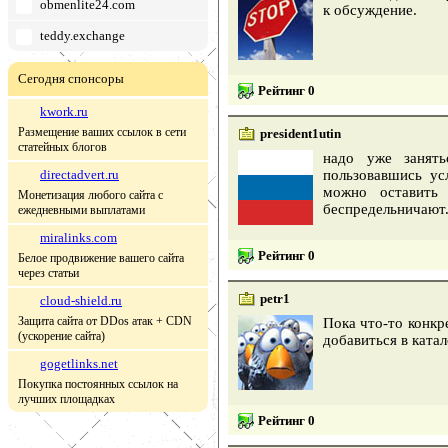
obmenlite24.com
к обсуждение.
teddy.exchange
Сегодня спонсоры
Рейтинг 0
kwork.ru
Размещение ваших ссылок в сети
president1utin
статейных блогов
надо уже занять
directadvert.ru
пользовавшись ус
можно оставить 
Монетизация любого сайта с
беспредельничают
ежедневными выплатами
miralinks.com
Рейтинг 0
Белое продвижение вашего сайта
через статьи
petr1
cloud-shield.ru
Защита сайта от DDos атак + CDN
Пока что-то конкр
(ускорение сайта)
добавиться в ката
gogetlinks.net
Покупка постоянных ссылок на
лучших площадках
Рейтинг 0