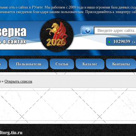
ьная сеть о сайтах в РУнете. Мы работаем с 2009 года и наша огромная база данных со
ичивается ежедневно благодаря нашим пользователям. Присоединяйтесь к эпицентру са
1029039
(+
а
Пользователи
Статьи
Каталог
Контакты
ы
»
Открыть список
ltorg.tiu.ru