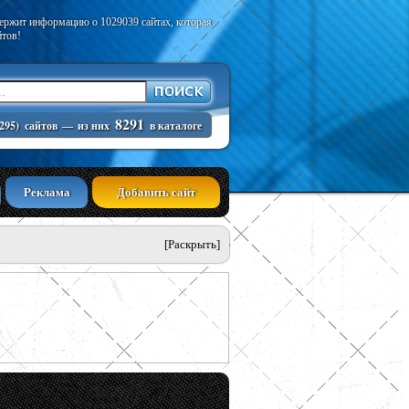
держит информацию о 1029039 сайтах, которая
йтов!
8291
295)
сайтов
—
из них
в каталоге
Реклама
Добавить сайт
[Раскрыть]