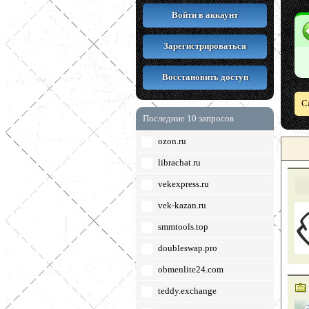
Войти в аккаунт
Зарегистрироваться
Восстановить доступ
С
Последние 10 запросов
ozon.ru
librachat.ru
vekexpress.ru
vek-kazan.ru
smmtools.top
doubleswap.pro
obmenlite24.com
teddy.exchange