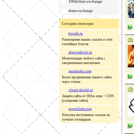
100dollars.exchange
dram.exchange
Сегодня спонсоры
kwork.ru
Размещение ваших ссылок в сети
статейных блогов
directadvert.ru
Монетизация любого сайта с
ежедневными выплатами
miralinks.com
Белое продвижение вашего сайта
через статьи
cloud-shield.ru
Защита сайта от DDos атак + CDN
(ускорение сайта)
gogetlinks.net
Покупка постоянных ссылок на
лучших площадках