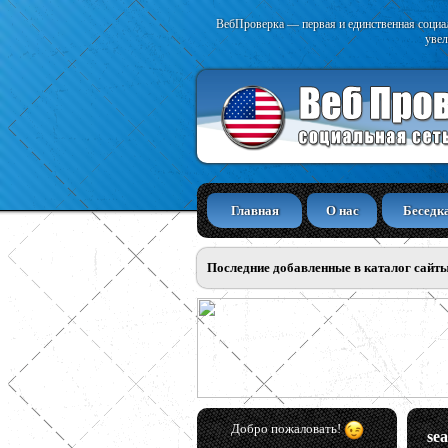
ВебПроверка — первая и единственная социал
увел
Главная
О нас
Беседк
Последние добавленные в каталог сайт
Добро пожаловать!
sea