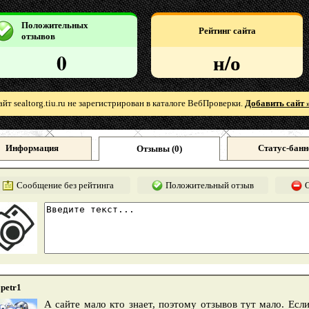
Положительных
Рейтинг сайта
отзывов
0
н/о
айт sealtorg.tiu.ru не зарегистрирован в каталоге ВебПроверки.
Добавить сайт 
Информация
Статус-банн
Отзывы (
0
)
Сообщение без рейтинга
Положительный отзыв
petr1
А сайте мало кто знает, поэтому отзывов тут мало. Есл