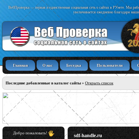
ВебПроверка — первая и единственная социальная сеть о сайтах в РУнете. Мы раб
увеличивается ежедневно благодаря наши
Главная
О нас
Беседка
Пользователи
Последние добавленные в каталог сайты
»
Открыть список
Добро пожаловать!
sdf-handle.ru