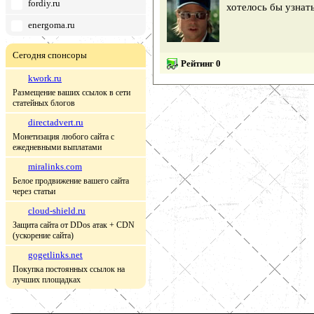
fordiy.ru
хотелось бы узнат
energoma.ru
Сегодня спонсоры
Рейтинг 0
kwork.ru
Размещение ваших ссылок в сети
статейных блогов
directadvert.ru
Монетизация любого сайта с
ежедневными выплатами
miralinks.com
Белое продвижение вашего сайта
через статьи
cloud-shield.ru
Защита сайта от DDos атак + CDN
(ускорение сайта)
gogetlinks.net
Покупка постоянных ссылок на
лучших площадках