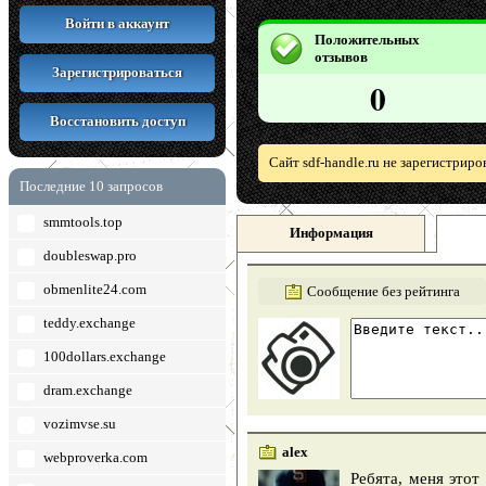
Войти в аккаунт
Положительных
отзывов
Зарегистрироваться
0
Восстановить доступ
Сайт sdf-handle.ru не зарегистрир
Последние 10 запросов
smmtools.top
Информация
doubleswap.pro
obmenlite24.com
Сообщение без рейтинга
teddy.exchange
100dollars.exchange
dram.exchange
vozimvse.su
alex
webproverka.com
Ребята, меня этот