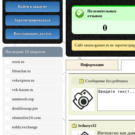
Войти в аккаунт
Положительных
отзывов
Зарегистрироваться
0
Восстановить доступ
Сайт sauna-garant.ru не зарегистр
Последние 10 запросов
ozon.ru
Информация
librachat.ru
vekexpress.ru
Сообщение без рейтинга
vek-kazan.ru
smmtools.top
doubleswap.pro
obmenlite24.com
leshasys32
teddy.exchange
Интересно как дав