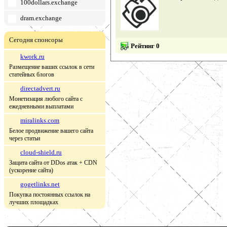
100dollars.exchange
dram.exchange
Сегодня спонсоры
Рейтинг 0
kwork.ru
Размещение ваших ссылок в сети
статейных блогов
directadvert.ru
Монетизация любого сайта с
ежедневными выплатами
miralinks.com
Белое продвижение вашего сайта
через статьи
cloud-shield.ru
Защита сайта от DDos атак + CDN
(ускорение сайта)
gogetlinks.net
Покупка постоянных ссылок на
лучших площадках