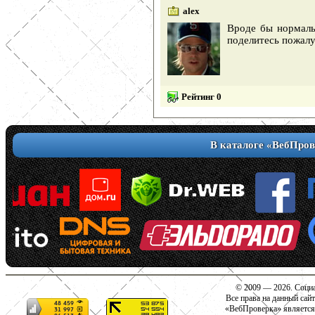
alex
Вроде бы нормаль
поделитесь пожал
Рейтинг 0
В каталоге «ВебПров
© 2009 — 2026. Социа
Все права на данный сай
«ВебПроверка» является