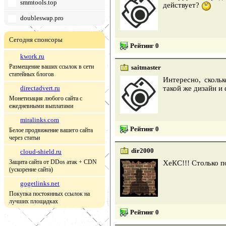
smmtools.top
действует?
doubleswap.pro
Сегодня спонсоры
Рейтинг 0
kwork.ru
Размещение ваших ссылок в сети
saitmaster
статейных блогов
Интересно, сколь
directadvert.ru
такой же дизайн и
Монетизация любого сайта с
ежедневными выплатами
miralinks.com
Рейтинг 0
Белое продвижение вашего сайта
через статьи
dir2000
cloud-shield.ru
Защита сайта от DDos атак + CDN
ХеКС!!! Столько п
(ускорение сайта)
gogetlinks.net
Покупка постоянных ссылок на
лучших площадках
Рейтинг 0