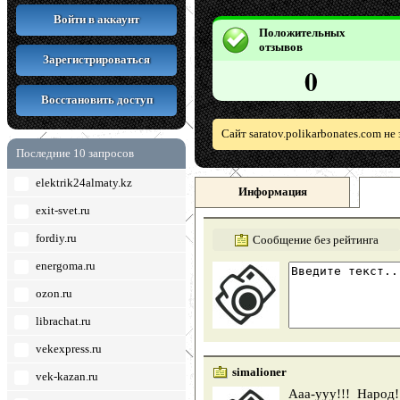
Войти в аккаунт
Положительных
отзывов
Зарегистрироваться
0
Восстановить доступ
Сайт saratov.polikarbonates.com н
Последние 10 запросов
elektrik24almaty.kz
Информация
exit-svet.ru
fordiy.ru
Сообщение без рейтинга
energoma.ru
ozon.ru
librachat.ru
vekexpress.ru
simalioner
vek-kazan.ru
Ааа-ууу!!! Народ