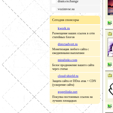
dram.exchange
vozimvse.su
Сегодня спонсоры
kwork.ru
Размещение ваших ссылок в сети
статейных блогов
directadvert.ru
Монетизация любого сайта с
ежедневными выплатами
miralinks.com
Белое продвижение вашего сайта
через статьи
cloud-shield.ru
Защита сайта от DDos атак + CDN
(ускорение сайта)
gogetlinks.net
Покупка постоянных ссылок на
лучших площадках