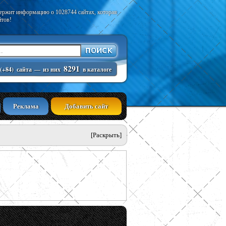
держит информацию о 1028744 сайтах, которая
йтов!
8291
(+84)
сайта
—
из них
в каталоге
Реклама
Добавить сайт
[Раскрыть]