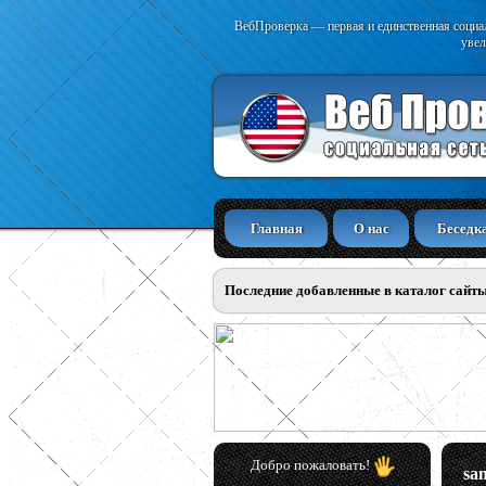
ВебПроверка — первая и единственная социал
увел
Главная
О нас
Беседк
Последние добавленные в каталог сайт
Добро пожаловать!
sa