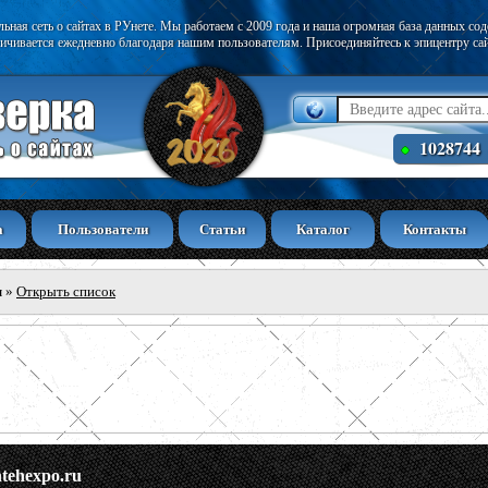
ьная сеть о сайтах в РУнете. Мы работаем с 2009 года и наша огромная база данных со
ичивается ежедневно благодаря нашим пользователям. Присоединяйтесь к эпицентру са
1028744
а
Пользователи
Статьи
Каталог
Контакты
ы
»
Открыть список
ntehexpo.ru