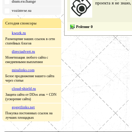
dram.exchange
проекта я не знаю
vozimvse.su
Сегодня спонсоры
Рейтинг 0
kwork.ru
Размещение ваших ссылок в сети
статейных блогов
directadvert.ru
Монетизация любого сайта с
ежедневными выплатами
miralinks.com
Белое продвижение вашего сайта
через статьи
cloud-shield.ru
Защита сайта от DDos атак + CDN
(ускорение сайта)
gogetlinks.net
Покупка постоянных ссылок на
лучших площадках