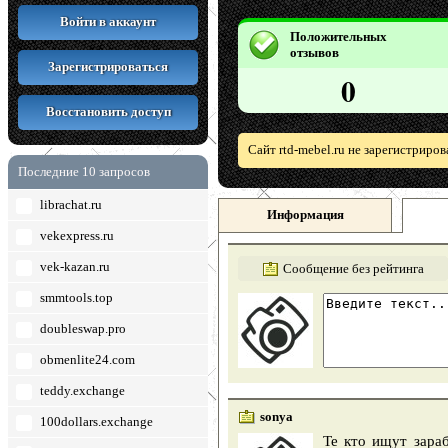
Войти в аккаунт
Положительных
отзывов
Зарегистрироваться
0
Восстановить доступ
Сайт rtd-mebel.ru не зарегистриро
Последние 10 запросов
librachat.ru
Информация
vekexpress.ru
vek-kazan.ru
Сообщение без рейтинга
smmtools.top
doubleswap.pro
obmenlite24.com
teddy.exchange
sonya
100dollars.exchange
Те кто ищут зараб