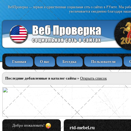
ВебПроверка — первая и единственная социальная сеть о сайтах в РУнете. Мы раб
увеличивается ежедневно благодаря наши
Главная
О нас
Беседка
Пользователи
Последние добавленные в каталог сайты
»
Открыть список
Добро пожаловать!
rtd-mebel.ru