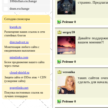
100dollars.exchange
странно. Предлага
dram.exchange
Сегодня спонсоры
Рейтинг 0
kwork.ru
Размещение ваших ссылок в сети
sergey59
статейных блогов
Давайте поддержим
directadvert.ru
вашем мнении?!
Монетизация любого сайта с
ежедневными выплатами
miralinks.com
Рейтинг 0
Белое продвижение вашего сайта
через статьи
veronika
cloud-shield.ru
Защита сайта от DDos атак + CDN
таких сайтов оче
(ускорение сайта)
сделать для начал
gogetlinks.net
Покупка постоянных ссылок на
лучших площадках
Рейтинг 0