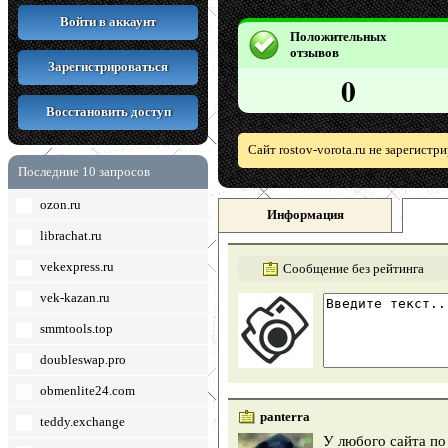
Войти в аккаунт
Положительных
отзывов
Зарегистрироваться
0
Восстановить доступ
Сайт rostov-vorota.ru не зарегист
Последние 10 запросов
ozon.ru
Информация
librachat.ru
vekexpress.ru
Сообщение без рейтинга
vek-kazan.ru
smmtools.top
doubleswap.pro
obmenlite24.com
panterra
teddy.exchange
У любого сайта по 