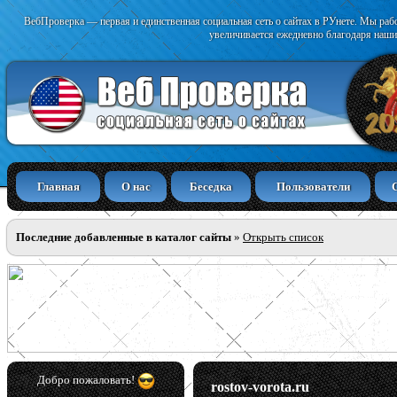
ВебПроверка — первая и единственная социальная сеть о сайтах в РУнете. Мы раб
увеличивается ежедневно благодаря наши
Главная
О нас
Беседка
Пользователи
Последние добавленные в каталог сайты
»
Открыть список
Добро пожаловать!
rostov-vorota.ru