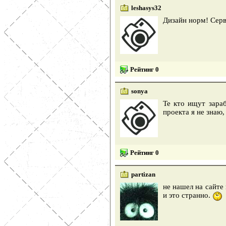
leshasys32
Дизайн норм! Серв
Рейтинг 0
sonya
Те кто ищут зараб
проекта я не знаю
Рейтинг 0
partizan
не нашел на сайте 
и это странно.